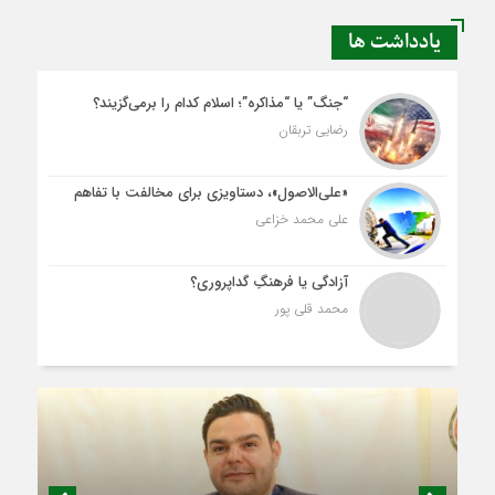
یادداشت ها
“جنگ” یا “مذاکره”؛ اسلام کدام را برمی‌گزیند؟
رضایی تربقان
«علی‌الاصول»، دستاویزی برای مخالفت با تفاهم
علی محمد خزاعی
آزادگی یا فرهنگِ گداپروری؟
محمد قلی پور