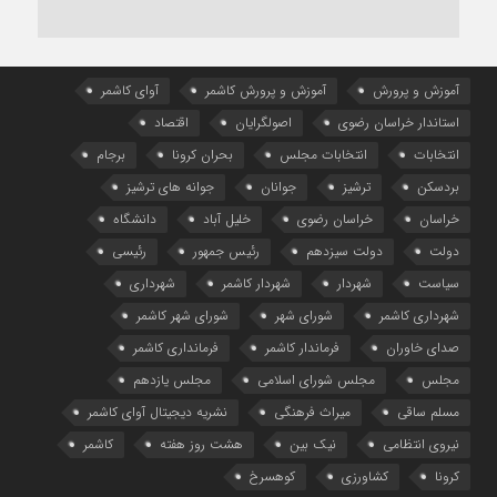
آموزش و پرورش
آموزش و پرورش کاشمر
آوای کاشمر
استاندار خراسان رضوی
اصولگرایان
اقتصاد
انتخابات
انتخابات مجلس
بحران کرونا
برجام
بردسکن
ترشیز
جوانان
جوانه های ترشیز
خراسان
خراسان رضوی
خلیل آباد
دانشگاه
دولت
دولت سیزدهم
رئیس جمهور
رئیسی
سیاست
شهردار
شهردار کاشمر
شهرداری
شهرداری کاشمر
شورای شهر
شورای شهر کاشمر
صدای خاوران
فرماندار کاشمر
فرمانداری کاشمر
مجلس
مجلس شورای اسلامی
مجلس یازدهم
مسلم ساقی
میراث فرهنگی
نشریه دیجیتال آوای کاشمر
نیروی انتظامی
نیک بین
هشت روز هفته
کاشمر
کرونا
کشاورزی
کوهسرخ