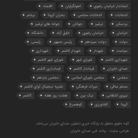
استاندار خراسان رضوی
اصولگرایان
اقتصاد
انتخابات
انتخابات مجلس
بحران کرونا
برجام
بردسکن
ترشیز
جوانان
جوانه های ترشیز
خراسان
خراسان رضوی
خلیل آباد
دانشگاه
دولت
دولت سیزدهم
رئیس جمهور
رئیسی
سیاست
شهردار
شهردار کاشمر
شهرداری
شهرداری کاشمر
شورای شهر
شورای شهر کاشمر
صدای خاوران
فرماندار کاشمر
فرمانداری کاشمر
مجلس
مجلس شورای اسلامی
مجلس یازدهم
مسلم ساقی
میراث فرهنگی
نشریه دیجیتال آوای کاشمر
نیروی انتظامی
نیک بین
هشت روز هفته
کاشمر
کرونا
کشاورزی
کوهسرخ
کلیه حقوق متعلق به پایگاه خبری تحلیلی صدای خاوران می‌باشد.
طراحی سایت : واحد فنی صدای خاوران