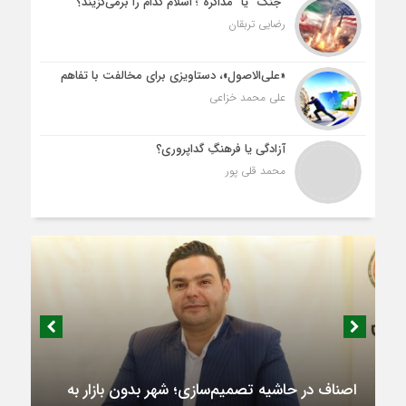
“جنگ” یا “مذاکره”؛ اسلام کدام را برمی‌گزیند؟
رضایی تربقان
«علی‌الاصول»، دستاویزی برای مخالفت با تفاهم
علی محمد خزاعی
آزادگی یا فرهنگِ گداپروری؟
محمد قلی پور
اصناف در حاشیه تصمیم‌سازی؛ شهر بدون بازار به