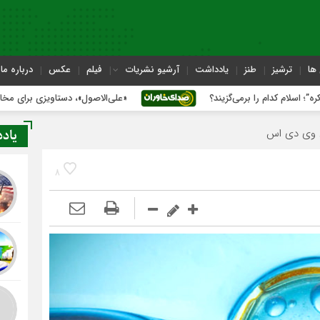
ها
ترشیز
طنز
یادداشت
آرشیو نشریات
فیلم
عکس
درباره ما
ام را برمی‌گزیند؟
«علی‌الاصول»، دستاویزی برای مخالفت با تفاه
یاد
8