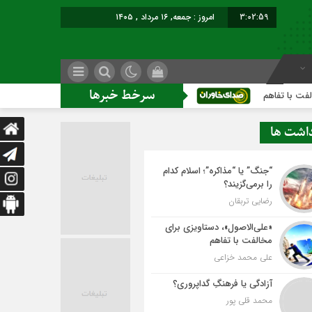
3:02:59
امروز : جمعه, ۱۶ مرداد , ۱۴۰۵
سرخط خبرها
م
آزادگی یا فرهنگِ گداپروری؟
داشت ها
“جنگ” یا “مذاکره”؛ اسلام کدام
را برمی‌گزیند؟
رضایی تربقان
«علی‌الاصول»، دستاویزی برای
مخالفت با تفاهم
علی محمد خزاعی
آزادگی یا فرهنگِ گداپروری؟
محمد قلی پور