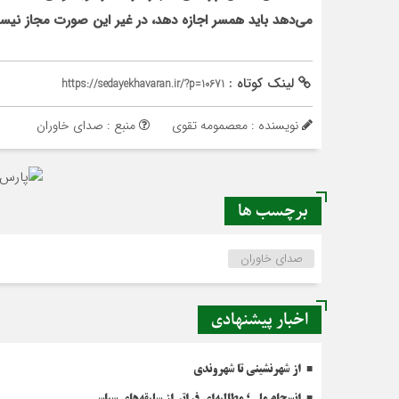
می‌دهد باید همسر اجازه دهد، در غیر این صورت مجاز نیس
لینک کوتاه :
https://sedayekhavaran.ir/?p=10671
نویسنده : معصمومه تقوی
منبع : صدای خاوران
برچسب ها
صدای خاوران
اخبار پیشنهادی
از شهرنشینی تا شهروندی
انسجام ملی؛ مطالبه‌ای فراتر از سلیقه‌های سیاسی