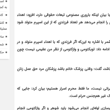
اصن
به کج
ان اینکه باروری مصنوعی تبعات حقوقی دارد، افزود: اهداء
کاش
را انجام می‌دهد هر تعداد فرزندی که از این اسپرم متولد شود
کاش
عملیا
ساخ
 اشاره به این‌که اگر فرزندی که با اهداء اسپرم متولد و در
شماره 618 نش
 ادامه داد: توبکتومی و وازکتومی از نظر من عقیمی نیست چون
حکم
ل باشد، گفت: وقتی پزشک خانم باشد پزشکان مرد حق عمل زنان
ا بیان این‌که پزشک محرم 85 میلیون ایرانی نیست، ما فقط محرم اسرار هستیم؛ بیان کرد: جایی که
ک غیر هم‌جنس حرام است.
ازی لوله‌ای انجام می‌شود باید شوهر و اگر وازکتومی انجام