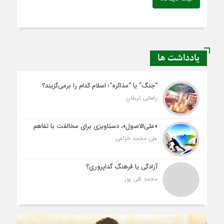
یادداشت ها
“جنگ” یا “مذاکره”؛ اسلام کدام را برمی‌گزیند؟
رضایی تربقان
«علی‌الاصول»، دستاویزی برای مخالفت با تفاهم
علی محمد خزاعی
آزادگی یا فرهنگِ گداپروری؟
محمد قلی پور