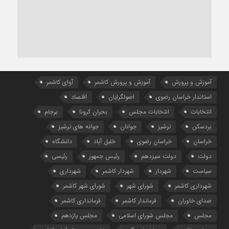
آموزش و پرورش
آموزش و پرورش کاشمر
آوای کاشمر
استاندار خراسان رضوی
اصولگرایان
اقتصاد
انتخابات
انتخابات مجلس
بحران کرونا
برجام
بردسکن
ترشیز
جوانان
جوانه های ترشیز
خراسان
خراسان رضوی
خلیل آباد
دانشگاه
دولت
دولت سیزدهم
رئیس جمهور
رئیسی
سیاست
شهردار
شهردار کاشمر
شهرداری
شهرداری کاشمر
شورای شهر
شورای شهر کاشمر
صدای خاوران
فرماندار کاشمر
فرمانداری کاشمر
مجلس
مجلس شورای اسلامی
مجلس یازدهم