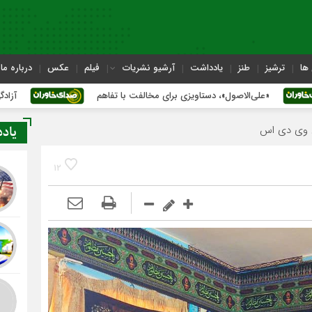
ها
ترشیز
طنز
یادداشت
آرشیو نشریات
فیلم
عکس
درباره ما
ی‌الاصول»، دستاویزی برای مخالفت با تفاهم
آزادگی یا فرهنگِ گ
یاد
12