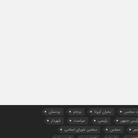
ات مجلس
بحران کرونا
برجام
بردسکن
ئیس جمهور
رئیسی
سیاست
شهردار
مر
مجلس
مجلس شورای اسلامی