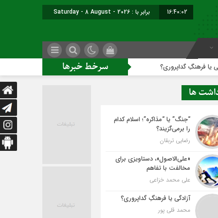
16:40:03
برابر با : Saturday - 8 August - 2026
سرخط خبرها
داپروری؟
داشت ها
“جنگ” یا “مذاکره”؛ اسلام کدام
را برمی‌گزیند؟
رضایی تربقان
«علی‌الاصول»، دستاویزی برای
مخالفت با تفاهم
علی محمد خزاعی
آزادگی یا فرهنگِ گداپروری؟
محمد قلی پور