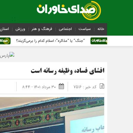
خانه
سیاست
اجتماعی
فرهنگ و هنر
ورزش
استان 
“جنگ” یا “مذاکره”؛ اسلام کدام را برمی‌گزیند؟
«عل
افشای فساد، وظیفه رسانه است
کد خبر : 7516
۳۰ مرداد ۱۴۰۱ - ۸:۴۴