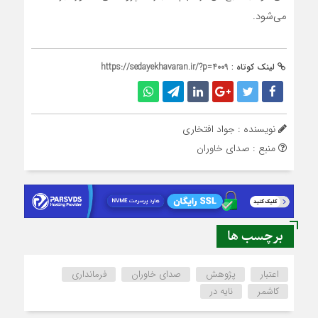
می‌شود.
لینک کوتاه :
https://sedayekhavaran.ir/?p=4009
نویسنده : جواد افتخاری
منبع : صدای خاوران
برچسب ها
اعتبار
پژوهش
صدای خاوران
فرمانداری
کاشمر
نایه در