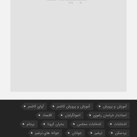
آموزش و پرورش
آموزش و پرورش کاشمر
آوای کاشمر
استاندار خراسان رضوی
اصولگرایان
اقتصاد
انتخابات
انتخابات مجلس
بحران کرونا
برجام
بردسکن
ترشیز
جوانان
جوانه های ترشیز