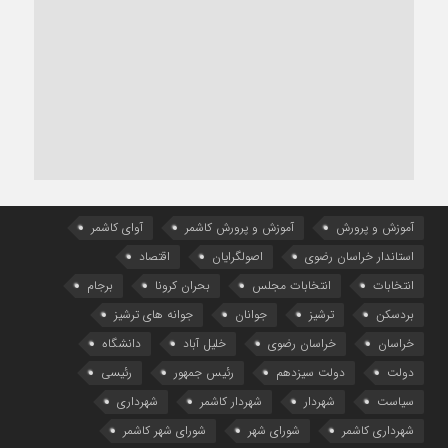
آموزش و پرورش
آموزش و پرورش کاشمر
آوای کاشمر
استاندار خراسان رضوی
اصولگرایان
اقتصاد
انتخابات
انتخابات مجلس
بحران کرونا
برجام
بردسکن
ترشیز
جوانان
جوانه های ترشیز
خراسان
خراسان رضوی
خلیل آباد
دانشگاه
دولت
دولت سیزدهم
رئیس جمهور
رئیسی
سیاست
شهردار
شهردار کاشمر
شهرداری
شهرداری کاشمر
شورای شهر
شورای شهر کاشمر