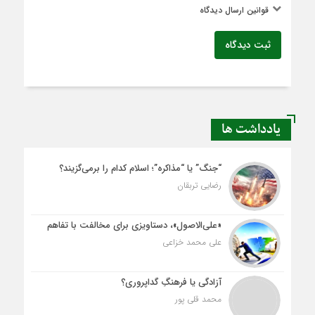
قوانین ارسال دیدگاه
ثبت دیدگاه
یادداشت ها
“جنگ” یا “مذاکره”؛ اسلام کدام را برمی‌گزیند؟
رضایی تربقان
«علی‌الاصول»، دستاویزی برای مخالفت با تفاهم
علی محمد خزاعی
آزادگی یا فرهنگِ گداپروری؟
محمد قلی پور