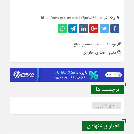
لینک کوتاه :
https://sedayekhavaran.ir/?p=10986
نویسنده : غلامحسین دباغ
منبع : صدای خاوران
برچسب ها
صدای خاوران
اخبار پیشنهادی