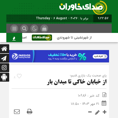
9:22:58
برابر با : Thursday - 6 August - 2026
از شهرنشینی تا شهروندی
اصناف در حاشیه تصمیم‌سا
پای صحبت یک بازاری قدیم؛
8
از خیابان خاکی تا میدان بار
کد خبر : 10986
۲۱ مهر ۱۴۰۳ - ۱۸:۵۰