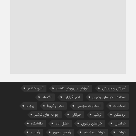
آموزش و پرورش
آموزش و پرورش کاشمر
آوای کاشمر
استاندار خراسان رضوی
اصولگرایان
اقتصاد
انتخابات
انتخابات مجلس
بحران کرونا
برجام
بردسکن
ترشیز
جوانان
جوانه های ترشیز
خراسان
خراسان رضوی
خلیل آباد
دانشگاه
دولت
دولت سیزدهم
رئیس جمهور
رئیسی