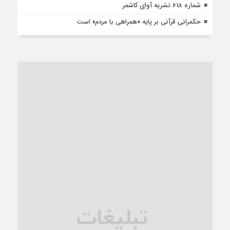
شماره 618 نشریه آوای کاشمر
حکمرانی قرآنی بر پایه «همراهی با مردم» است