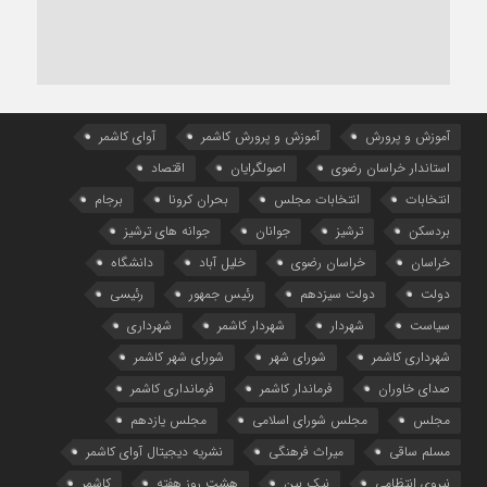
آموزش و پرورش
آموزش و پرورش کاشمر
آوای کاشمر
استاندار خراسان رضوی
اصولگرایان
اقتصاد
انتخابات
انتخابات مجلس
بحران کرونا
برجام
بردسکن
ترشیز
جوانان
جوانه های ترشیز
خراسان
خراسان رضوی
خلیل آباد
دانشگاه
دولت
دولت سیزدهم
رئیس جمهور
رئیسی
سیاست
شهردار
شهردار کاشمر
شهرداری
شهرداری کاشمر
شورای شهر
شورای شهر کاشمر
صدای خاوران
فرماندار کاشمر
فرمانداری کاشمر
مجلس
مجلس شورای اسلامی
مجلس یازدهم
مسلم ساقی
میراث فرهنگی
نشریه دیجیتال آوای کاشمر
نیروی انتظامی
نیک بین
هشت روز هفته
کاشمر