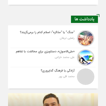
یادداشت ها
“جنگ” یا “مذاکره”؛ اسلام کدام را برمی‌گزیند؟
رضایی تربقان
«علی‌الاصول»، دستاویزی برای مخالفت با تفاهم
علی محمد خزاعی
آزادگی یا فرهنگِ گداپروری؟
محمد قلی پور