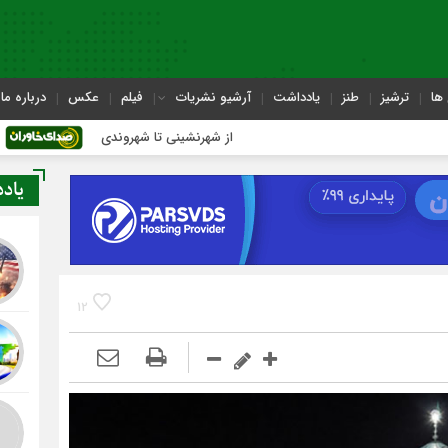
ها
ترشیز
طنز
یادداشت
آرشیو نشریات
فیلم
عکس
درباره ما
از شهرنشینی تا شهروندی
اصناف در حاشیه
یاد
12