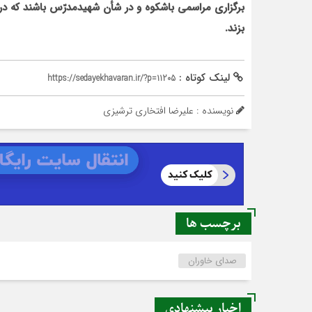
برگزاری مراسمی باشکوه و در شأن شهیدمدرّس باشند که در
بزند.
لینک کوتاه :
https://sedayekhavaran.ir/?p=11205
نویسنده : عليرضا افتخاري ترشيزي
برچسب ها
صدای خاوران
اخبار پیشنهادی