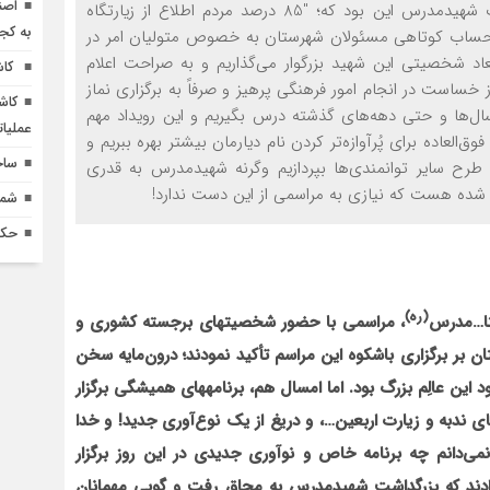
اصن
صدای خاوران-غم‌انگیزترین خبر همزمان با سالگرد شهادت شهیدمدرس این بود که؛ "85 درصد مردم اطلاع از زیارتگاه
به کج
به حساب کوتاهی مسئولان شهرستان به خصوص متولیان امر در
د شخصیتی این شهید بزرگوار می‌گذاریم و به صراحت اعلام
کاش
 خساست در انجام امور فرهنگی پرهیز و صرفاً به برگزاری نماز
کاش
سال‌ها و حتی دهه‌های گذشته درس بگیریم و این رویداد مهم
عملیا
‌العاده‌ برای پُرآوازه‌تر کردن نام دیارمان بیشتر بهره ببریم و
ساخ
 طرح سایر توانمندی‌ها بپردازیم وگرنه شهیدمدرس به قدری
شده هست که نیازی به مراسمی از این دست ندارد!
شماره 618 نش
حکم
(ره)
ت‏ا…مدرس
، مراسمی با حضور شخصیت‏های برجسته کشوری و
ان
بر برگزاری باشکوه این مراسم تأکید نمودند؛ درون‌مایه سخن
این عالِم بزرگ بود. اما امسال هم، برنامه‏های همیشگی برگزار
ی ندبه و زیارت اربعین…، و دریغ از یک نوع
آوری جدید! و خدا
 نمی‌دانم چه برنامه خاص و نوآوری جدیدی در این روز برگزار
دادند که بزرگداشت شهیدمدرس به محاق رفت و گویی مهمانان