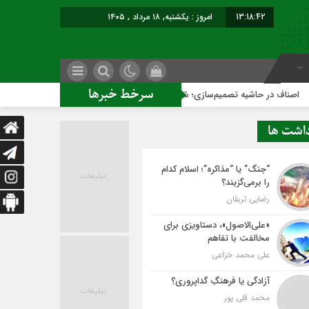
13:18:43
امروز : یکشنبه, ۱۸ مرداد , ۱۴۰۵
سرخط خبرها
 تصمیم‌سازی؛ شهر بدون بازار به کجا می‌رسد؟
کاشمر روی ریل 
داشت ها
“جنگ” یا “مذاکره”؛ اسلام کدام
را برمی‌گزیند؟
رضایی تربقان
«علی‌الاصول»، دستاویزی برای
مخالفت با تفاهم
علی محمد خزاعی
آزادگی یا فرهنگِ گداپروری؟
محمد قلی پور