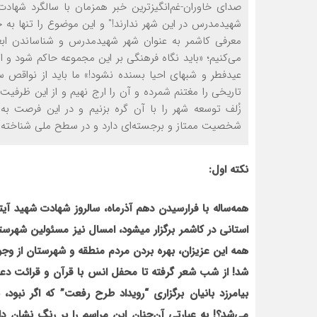
شهیدمدرس در این شهر ندارند!" و این موضوع را تنها 
معرفی کاشمر به عنوان شهر شهیدمدرس و شناساندن ابعا
می‌کنیم؛ «باید نگاه فرهنگی بر این مجموعه حاکم شود و از
عیدفطر و شبهای احیا بسنده نشود!» ما باید از نواقص 
تاریخی را مغتنم شمرده و آن را ارج نهیم و از این ظرفیت فوق
زُلف توسعه شهر را با آن گره بزنیم و در این فرصت به
شخصیت ممتاز و برجسته‌ای دارد و در سطح ملی شناخته 
نکته اول:
همه‌ساله با فرارسیدن دهم آذرماه، سالروز شهادت شهید آی
استانی در کاشمر برگزار می‏شود، امسال نیز مسئولین شهرست
همه این عزیزان، بهره
بردن مردم منطقه و شهرستان از وجود 
شد! از شب شعر گرفته تا محفل انس با قرآن
و قرائت دعا
بیامرزد بانیان برگزاری “رویداد طرح رفعت” که اگر نبود،
می‌شد؟! به عبارتی آن‌چنان این مراسم را پر رنگ نشان 