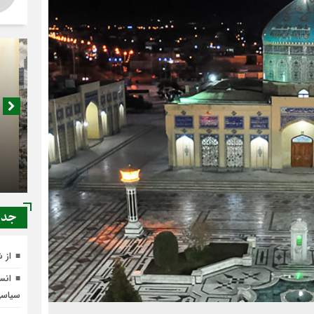
اصناف 
کجا م
جدي
از 
انسج
سیاس