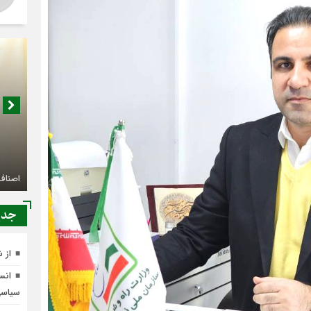
اصناف 
کجا م
جدي
از 
انسج
سیاس