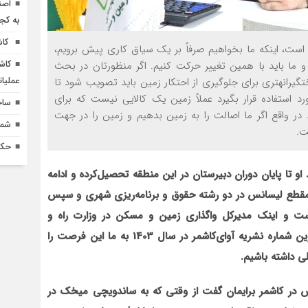
اصن
به کج
کاش
است، اینکه ما بخواهیم صرفاً بر یک سیاق کاری پیش برویم،
کاش
 ما باید با همین تغییر حرکت کنیم. اگر منظورتان در بحث
عملیا
انه‏تری برای جلوگیری از احتکار زمین باید تصویب شود تا
ستفاده قرار بگیرد عملاً زمین یک کالایی نیست که برای
ساخ
ر واقع اگر ما اصالت را به زمین بدهیم و زمین را در جهت
شماره 618 نش
ت.
حکم
و تا پایان دوران دبیرستان در این منطقه تحصیل‌کرده و ادامه
قطع لیسانس در دو رشته حقوق و برنامه‌ریزی شهری و سپس
ت و اینک مدیرکل واگذاری زمین و مسکن در وزارت راه و
شهرسازی و سازمان ملی زمین و مسکن است. او در آخرین شماره نشریه آوای‌کاشمر در سال 1403 به ما این فرصت را
ی داشته باشیم
.
 در کاشمر برای‏مان گفت از وقتی که به ساندویچی میخک در