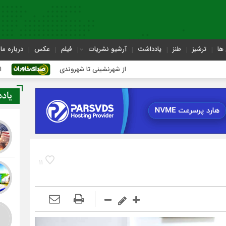
ها
ترشیز
طنز
یادداشت
آرشیو نشریات
فیلم
عکس
درباره ما
از شهرنشینی تا شهروندی
اصناف در حاشیه تصمیم
یاد
11