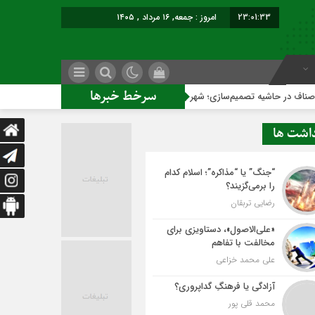
23:01:34
امروز : جمعه, ۱۶ مرداد , ۱۴۰۵
سرخط خبرها
‌سازی؛ شهر بدون بازار به کجا می‌رسد؟
کاشمر روی ریل توسعه 
داشت ها
“جنگ” یا “مذاکره”؛ اسلام کدام
را برمی‌گزیند؟
رضایی تربقان
«علی‌الاصول»، دستاویزی برای
مخالفت با تفاهم
علی محمد خزاعی
آزادگی یا فرهنگِ گداپروری؟
محمد قلی پور