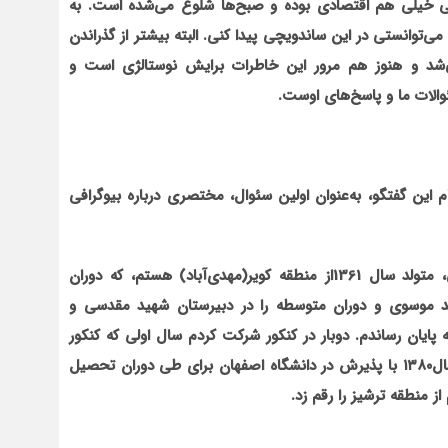
ی خیلی هم اقتصادی بوده و صبح‌ها شلوغ می‌شده است. به
ی‌توانستی در این ساندویچی پیدا کنی. البته بیشتر از گذراندن
شد و هنوز هم مرور این خاطرات برایش نوستالژی است و
ئوالات ما و پاسخ‌های اوست
.
ین گفتگو، به‌عنوان اولین سئوال، مختصری درباره بیوگرافی
سلام و وقت بخیرخدمت شما و تمام همشهریان گرامی، متولد سال 1361از منطقه کویر(مهدی‌آباد) هستم، که دوران
هید موسوی و دوران متوسطه را در دبیرستان شهید مقدسی و
پایان رساندم. دوبار در کنکور شرکت کردم سال اولی که کنکور
دادم بورسیه ارتش قبول شدم و انصراف دادم. مجدد در سال۱۳۸۰ با پذیرش در دانشگاه اصفهان برای طی دوران تحصیل
ز منطقه ترشیز را رقم زد.