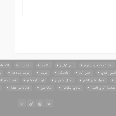
استاندار خراسان رضوی
اصولگرایان
اقتصاد
انتخابات
انتخاب
اسان رضوی
خلیل آباد
دانشگاه
دولت
دولت سیزدهم
ر
شورای شهر کاشمر
صدای خاوران
فرماندار کاشمر
فرمانداری کاش
دیجیتال آوای کاشمر
نیروی انتظامی
نیک بین
هشت روز هفته