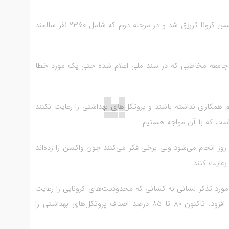
وی تصریح کرد: در نوبت اول به کادر بهداشت و درمان واکسن کرونا تزریق شد و در مرحله دوم که شامل 2350 نفر سالمند
جز جامعه مخاطبی که در سند ملی اعلام شده حتی یک مورد خطا
دم همکاری نداشته باشند و پروتکل‌های بهداشتی را رعایت نکنند
 است که با آن مواجه هستیم.
وی گفت: هرچند واکسن طی دو مرحله و به مدت زمانی 21 روز انجام می‌شود ولی برخی فکر می‌کنند چون واکسن را زده‌اند
عایت کنند.
 در ادامه با بیان اینکه از ابتدای فروردین‌ماه تا کنون2100 مورد تذکر لسانی به کسانی که محدودیت‌های کرونایی را رعایت
نکرده‌اند داده شده و 750 خودرو نیز اعمال قانون شده‌اند، افزود: تاکنون 80 تا 85 درصد اصناف پروتکل‌های بهداشتی را