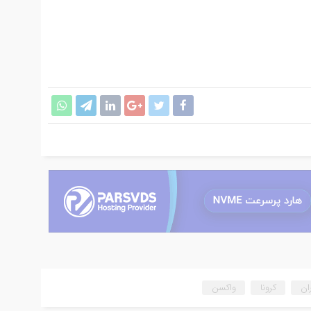
ان
کرونا
واکسن