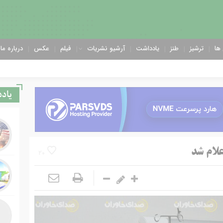
ها
ترشیز
طنز
یادداشت
آرشیو نشریات
فیلم
عکس
درباره ما
یاد
لام شد
20