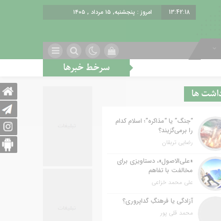
13:42:19
امروز : پنجشنبه, ۱۵ مرداد , ۱۴۰۵
سرخط خبرها
از شهرنشینی تا شهروندی
اصناف در 
داشت ها
“جنگ” یا “مذاکره”؛ اسلام کدام
را برمی‌گزیند؟
رضایی تربقان
«علی‌الاصول»، دستاویزی برای
مخالفت با تفاهم
علی محمد خزاعی
آزادگی یا فرهنگِ گداپروری؟
محمد قلی پور