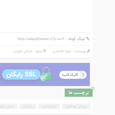
لینک کوتاه :
https://sedayekhavaran.ir/?p=5034
نویسنده : جواد افتخاری
منبع : صدای خاوران
برچسب ها
پروتکل بهداشتی
تذکر لسانی
سلامت
صدای خاور