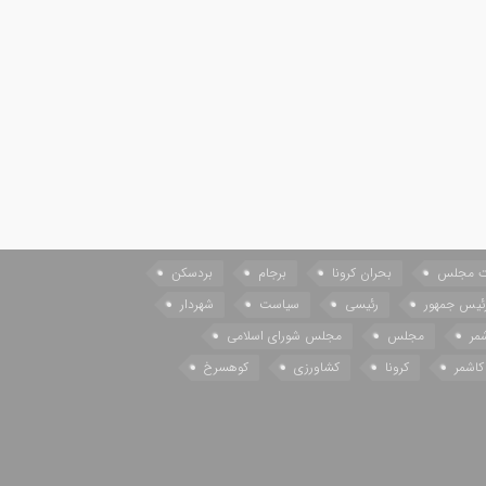
ات مجلس
بحران کرونا
برجام
بردسکن
ئیس جمهور
رئیسی
سیاست
شهردار
مر
مجلس
مجلس شورای اسلامی
کاشمر
کرونا
کشاورزی
کوهسرخ