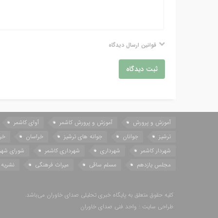
قوانین ارسال دیدگاه
ثبت دیدگاه
آموزش و پرورش
آموزش و پرورش کاشمر
آوای کاشمر
ترشیز
جوانان
جوانه های ترشیز
خراسان
خر
شهردار کاشمر
شهرداری
شهرداری کاشمر
شورای شهر
مجلس یازدهم
مسلم ساقی
میراث فرهنگی
نشریه 
کلیه حقوق متعلق به پایگاه خبری تحلیلی صدای خاوران می‌باشد.
طراحی سایت : واحد فنی صدای خاوران