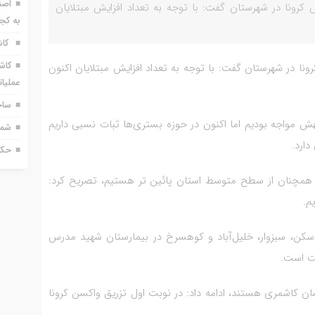
اصن
 کرونا در شهرستان گفت: با توجه به تعداد افزایش مبتلایان
به کج
کاش
کاش
ونا در شهرستان گفت: با توجه به تعداد افزایش مبتلایان اکنون
عملیا
ساخ
ش مواجه بودیم اما اکنون در حوزه بستری‌ها ثبات نسبی داریم
شماره 618 نش
دارد.
حکم
رونا همچنان از سطح متوسط استان پائین تر هستیم، تصریح کرد:
م.
 از شهرهای کاشمر، بردسکن، سبزوار، خلیل‌آباد و کوهسرخ در بیمارستان شهید مدرس
ره به اینکه از 27 نفر مبتلا به ویروس کرونا 15 نفرشان کاشمری هستند، ادامه داد: در نوبت اول تزریق واکسن کرونا