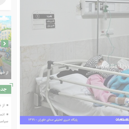
از شه
جدي
از 
انسج
سیاس