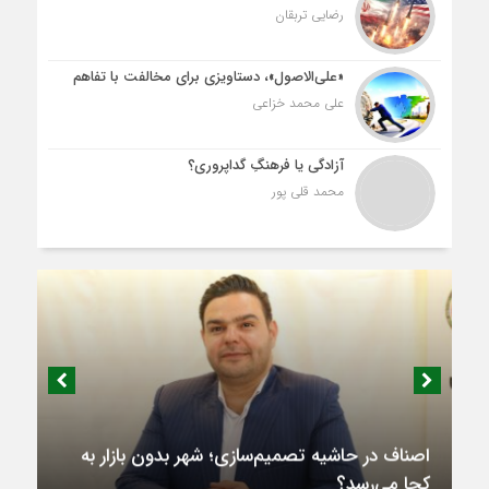
رضایی تربقان
«علی‌الاصول»، دستاویزی برای مخالفت با تفاهم
علی محمد خزاعی
آزادگی یا فرهنگِ گداپروری؟
محمد قلی پور
اصناف در حاشیه تصمیم‌سازی؛ شهر بدون بازار به
کجا می‌رسد؟