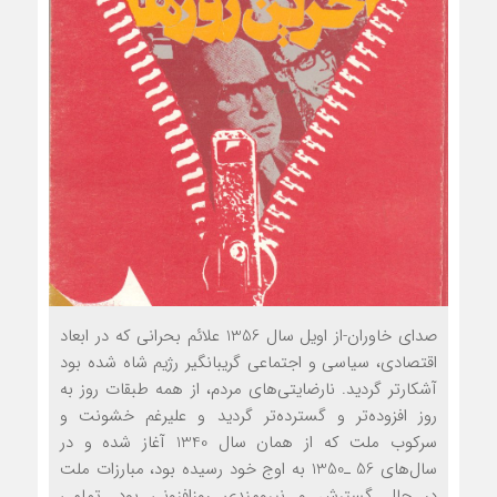
صدای خاوران-از اويل سال 1356 علائم بحراني که در ابعاد
اقتصادي، سياسي و اجتماعي گريبانگير رژيم شاه شده بود
آشکارتر گرديد. نارضايتي‌هاي مردم، از همه طبقات روز به
روز افزوده‌تر و گسترده‌تر گرديد و عليرغم خشونت و
سرکوب ملت که از همان سال 1340 آغاز شده و در
سال‌هاي 56 ـ1350 به اوج خود رسيده بود، مبارزات ملت
در حال گسترش و نيرومندي روزافزوني بود. تمامي