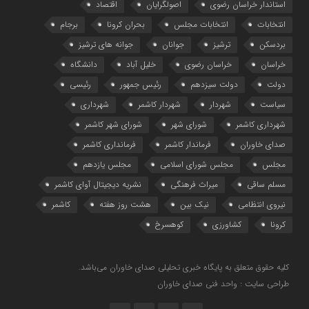
استاندار خراسان رضوی
اصولگرایان
اقتصاد
انتخابات
انتخابات مجلس
بحران کرونا
برجام
بردسکن
ترشیز
جوانان
جوانه های ترشیز
خراسان
خراسان رضوی
خلیل آباد
دانشگاه
دولت
دولت سیزدهم
رئیس جمهور
رئیسی
سیاست
شهردار
شهردار کاشمر
شهرداری
شهرداری کاشمر
شورای شهر
شورای شهر کاشمر
صدای خاوران
فرماندار کاشمر
فرمانداری کاشمر
مجلس
مجلس شورای اسلامی
مجلس یازدهم
مسلم ساقی
میراث فرهنگی
نشریه دیجیتال آوای کاشمر
نیروی انتظامی
نیک بین
هشت روز هفته
کاشمر
کرونا
کشاورزی
کوهسرخ
کلیه حقوق متعلق به پایگاه خبری تحلیلی صدای خاوران می‌باشد.
طراحی سایت : واحد فنی صدای خاوران