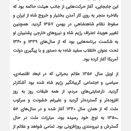
این جابجایی، آغاز حرکت‌هایی از جانب هیئت حاکمه بود که
بالاخره منجر به روی کار آمدن بختیار و خروج شاه از ایران و
سقوط نظام شاهنشاهی در بهمن ۱۳۵۷ گردید. همچنین
تغییر هویدا، اعتراف رژیم شاه و نیروهای خارجی پشتیبان او
به شکست برنامه‌هایی بود که از سال‌های ۱۳۳۹ و ۱۳۴۰
تحت عنوان «انقلاب سفید شاه» به دستور و با پیگیری دولت
آمریکا آغاز کرده بود.
از اويل سال 1356 علائم بحراني که در ابعاد اقتصادي،
سياسي و اجتماعي گريبانگير رژيم شاه شده بود آشکارتر
گرديد. نارضايتي‌هاي مردم، از همه طبقات روز به روز
افزوده‌تر و گسترده‌تر گرديد و عليرغم خشونت و سرکوب
ملت که از همان سال 1340 آغاز شده و در سال‌هاي 56
ـ1350 به اوج خود رسيده بود، مبارزات ملت در حال
گسترش و نيرومندي روزافزوني بود. تمامي شواهد و علائم از