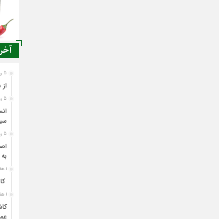
آخری
5 روز قبل
از 
5 روز قبل
انس
سی
5 روز قبل
اصن
به 
1 هفته قبل
کاش
1 هفته قبل
کاش
عمل