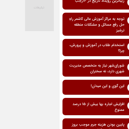
زیباترین رویداد تاریخ در ۱۳رجب
توجه به مراکز آموزش عالی کاشمر راهِ
حل رفع مسائل و مشکلات منطقه
ترشیز
استخدام طلاب در آموزش و پرورش،
چرا؟
شورای‌شهر نیاز به متخصص مدیریت
شهری دارد، نه سخنران
این گوی و این میدان!
افزایش اجاره بها بیش از 15 درصد
ممنوع
پایین بودن هزینه جرم موجب بروز