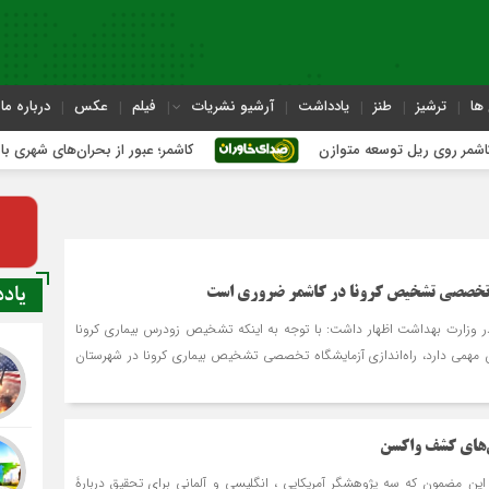
ها
ترشیز
طنز
یادداشت
آرشیو نشریات
فیلم
عکس
درباره ما
یل توسعه متوازن
کاشمر؛ عبور از بحران‌های شهری با نقشه راه ع
یاد
 در وزارت بهداشت اظهار داشت: با توجه به این‏که تشخیص زودرس بیماری کرونا
 مهمی دارد، راه‌اندازی آزمایشگاه تخصصی تشخیص بیماری کرونا در شهرستان
ن‌های کشف واکسن
با این مضمون که سه پژوهشگر آمریکایی ، انگلیسی و آلمانی برای تحقیق دربارۀ