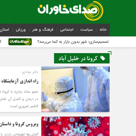
خانه
سیاست
اجتماعی
فرهنگ و هنر
ورزش
استان 
شیه تصمیم‌سازی؛ شهر بدون بازار به کجا می‌رسد؟
کاشمر روی ر
کرونا در خلیل آباد
دکتر بنیادی:
راه ‎اندازی آزمایشگاه تخصصی تشخیص کرونا در کاشمر ضروری است
عضو ستاد مبارزه با کرونا
در درمان و کنترل آن نقش
کاشمر ضروری است.
ویروس کرونا و داستا
آلمانی‌ها لطیفه‌ای دارند 