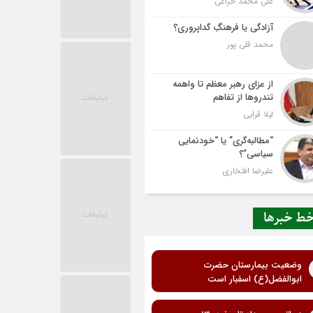
علی محمد خزاعی
آزادگی یا فرهنگِ گداپروری؟
محمد قلی پور
از عزای رهبر معظم تا واهمه
تندروها از تفاهم
لیلا قرایی
“مطالبه‌گری” یا “خودنمایی
سیاسی”؟
علیرضا افتخاری
ط خبرها
وضعیت بیمارستان حضرت
ابوالفضل(ع) اسفبار است