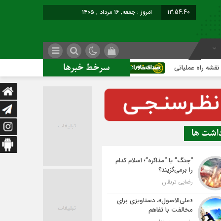
13:54:41
برابر با : Friday - 7 August - 2026
سرخط خبرها
ملیاتی
ساخت ساختمان اداری جدید ممنوع؛
داشت ها
“جنگ” یا “مذاکره”؛ اسلام کدام
را برمی‌گزیند؟
رضایی تربقان
«علی‌الاصول»، دستاویزی برای
مخالفت با تفاهم