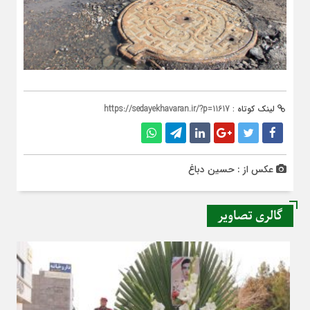
لینک کوتاه :
https://sedayekhavaran.ir/?p=11617
عکس از : حسین دباغ
گالری تصاویر