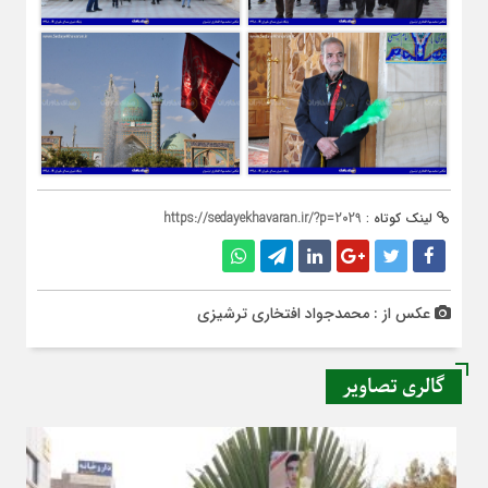
لینک کوتاه :
https://sedayekhavaran.ir/?p=2029
عکس از : محمدجواد افتخاری ترشیزی
گالری تصاویر