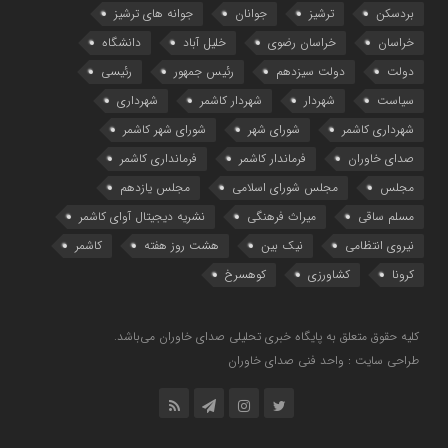
بردسکن
ترشیز
جوانان
جوانه های ترشیز
خراسان
خراسان رضوی
خلیل آباد
دانشگاه
دولت
دولت سیزدهم
رئیس جمهور
رئیسی
سیاست
شهردار
شهردار کاشمر
شهرداری
شهرداری کاشمر
شورای شهر
شورای شهر کاشمر
صدای خاوران
فرماندار کاشمر
فرمانداری کاشمر
مجلس
مجلس شورای اسلامی
مجلس یازدهم
مسلم ساقی
میراث فرهنگی
نشریه دیجیتال آوای کاشمر
نیروی انتظامی
نیک بین
هشت روز هفته
کاشمر
کرونا
کشاورزی
کوهسرخ
کلیه حقوق متعلق به پایگاه خبری تحلیلی صدای خاوران می‌باشد.
طراحی سایت : واحد فنی صدای خاوران