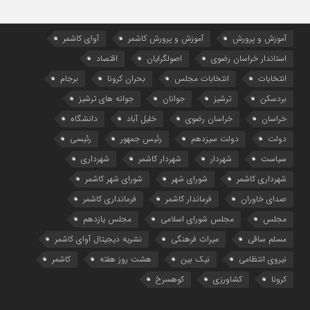
آموزش و پرورش
آموزش و پرورش کاشمر
آوای کاشمر
استاندار خراسان رضوی
اصولگرایان
اقتصاد
انتخابات
انتخابات مجلس
بحران کرونا
برجام
بردسکن
ترشیز
جوانان
جوانه های ترشیز
خراسان
خراسان رضوی
خلیل آباد
دانشگاه
دولت
دولت سیزدهم
رئیس جمهور
رئیسی
سیاست
شهردار
شهردار کاشمر
شهرداری
شهرداری کاشمر
شورای شهر
شورای شهر کاشمر
صدای خاوران
فرماندار کاشمر
فرمانداری کاشمر
مجلس
مجلس شورای اسلامی
مجلس یازدهم
مسلم ساقی
میراث فرهنگی
نشریه دیجیتال آوای کاشمر
نیروی انتظامی
نیک بین
هشت روز هفته
کاشمر
کرونا
کشاورزی
کوهسرخ