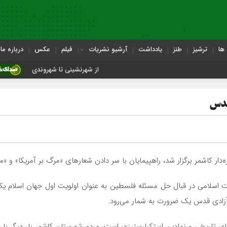
ها
ترشیز
طنز
یادداشت
آرشیو نشریات
فیلم
عکس
درباره ما
از شهرنشینی تا شهروندی
اصناف در حاش
قدس
ر کاشمر برگزار شد، راهپیمایان با سر دادن شعارهای «مرگ بر آمریکا» و «مرگ
 اسلامی در قبال حل مسئله فلسطین به عنوان اولویت اول جهان اسلام 
آزادی قدس یک ضرورت به شمار می‌رود.
های تاریخی و نمادین استکبارستیزی است، مردم شهرستان کاشمر بار دیگر با