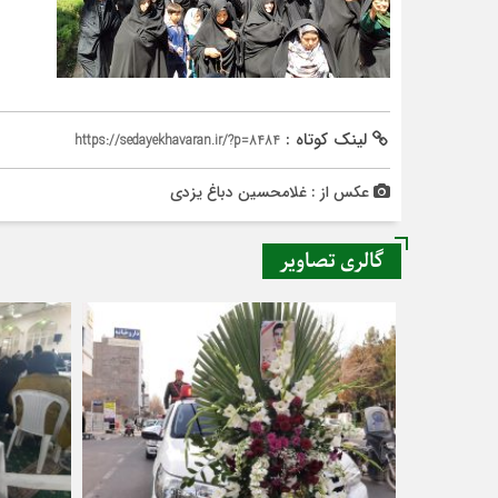
لینک کوتاه :
https://sedayekhavaran.ir/?p=8484
عکس از : غلامحسین دباغ یزدی
گالری تصاویر