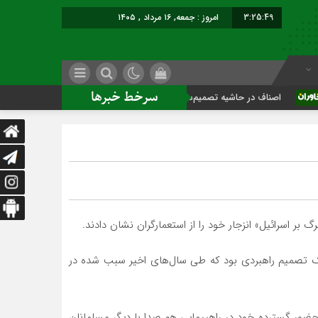
3:25:50
امروز : جمعه, ۱۶ مرداد , ۱۴۰۵
سرخط خبرها
یه تصمیم‌سازی؛ شهر بدون بازار به کجا می‌رسد؟
کاشمر روی ری
 بر اسرائیل» انزجار خود را از استعمارگران نشان دادند.
یک تصمیم راهبردی بود که طی سال‌های اخیر سبب شده در
 حضور گسترده خود در راهپیمایی هم صدا با دیگر مسلمانان