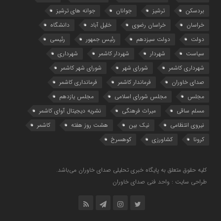
بردسکن
ترشیز
جوانان
جوانه های ترشیز
خراسان
خراسان رضوی
خلیل آباد
دانشگاه
دولت
دولت سیزدهم
رئیس جمهور
رئیسی
سیاست
شهردار
شهردار کاشمر
شهرداری
شهرداری کاشمر
شورای شهر
شورای شهر کاشمر
صدای خاوران
فرماندار کاشمر
فرمانداری کاشمر
مجلس
مجلس شورای اسلامی
مجلس یازدهم
مسلم ساقی
میراث فرهنگی
نشریه دیجیتال آوای کاشمر
نیروی انتظامی
نیک بین
هشت روز هفته
کاشمر
کرونا
کشاورزی
کوهسرخ
کلیه حقوق متعلق به پایگاه خبری تحلیلی صدای خاوران می‌باشد.
طراحی سایت : واحد فنی صدای خاوران