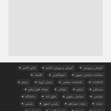
آموزش و پرورش
آموزش و پرورش کاشمر
آوای کاشمر
استاندار خراسان رضوی
اصولگرایان
اقتصاد
انتخابات
انتخابات مجلس
بحران کرونا
برجام
بردسکن
ترشیز
جوانان
جوانه های ترشیز
خراسان
خراسان رضوی
خلیل آباد
دانشگاه
دولت
دولت سیزدهم
رئیس جمهور
رئیسی
سیاست
شهردار
شهردار کاشمر
شهرداری