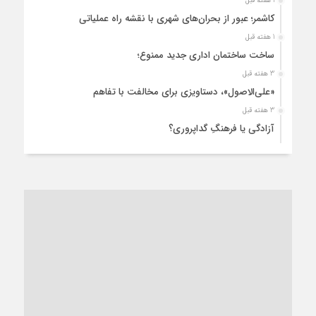
1 هفته قبل
کاشمر؛ عبور از بحران‌های شهری با نقشه راه عملیاتی
1 هفته قبل
ساخت ساختمان اداری جدید ممنوع؛
3 هفته قبل
«علی‌الاصول»، دستاویزی برای مخالفت با تفاهم
3 هفته قبل
آزادگی یا فرهنگِ گداپروری؟
4 هفته قبل
از عزای رهبر معظم تا واهمه تندروها از تفاهم
4 هفته قبل
“مطالبه‌گری” یا “خودنمایی سیاسی”؟
1 ماه قبل
کاشمر و توسعه پایدار شهری؛ برنامه‌ای واقعی یا شعاری تکراری؟
1 ماه قبل
کاشمر در محاصره گرمای شهری؛
1 ماه قبل
زنگ خطر؛ واکاوی پیامدهای عادی‌سازی ناهنجاری‌های اخلاقی و