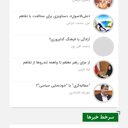
«علی‌الاصول»، دستاویزی برای مخالفت با تفاهم
علی محمد خزاعی
آزادگی یا فرهنگِ گداپروری؟
محمد قلی پور
از عزای رهبر معظم تا واهمه تندروها از تفاهم
لیلا قرایی
“مطالبه‌گری” یا “خودنمایی سیاسی”؟
علیرضا افتخاری
سرخط خبرها