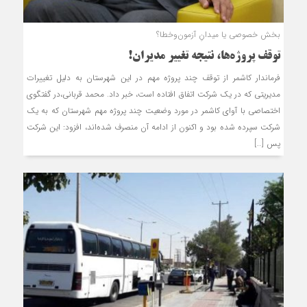
بخش خصوصی یا میدانِ آزمون‌وخطا؟
توقف پروژه‌ها، نتیجه تغییر مدیران!
فرماندار کاشمر از توقف چند پروژه مهم در اين شهرستان به دليل تغييرات
مديريتي که در يک شرکت اتفاق افتاده است، خبر داد. محمد قرباني،در گفتگوی
اختصاصی با آوای کاشمر در مورد وضعيت چند پروژه مهم شهرستان که به يک
شرکت سپرده شده بود و اکنون از ادامه آن منصرف شده‌اند، افزود: اين شرکت
پس […]