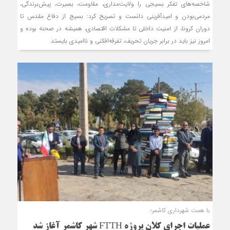
شاخصه‌های تفکر بسیجی را ولایت‌مداری، مقاومت، بصیرت، پیش‌برندگی،
مردمی‌بودن و امیدآفرینی دانست و تصریح کرد: بسیج از دفاع مقدس تا
دوران کرونا، از امنیت داخلی تا مشکلات اقتصادی، همیشه در صحنه بوده و
امروز نیز باید در برابر جریان تحریف، تفرقه‌افکنی و ناامیدی بایستد.
با همت شهرداری کاشمر؛
عملیات اجرای کلان پروژه FTTH شهر کاشمر آغاز شد