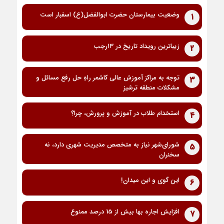
وضعیت بیمارستان حضرت ابوالفضل(ع) اسفبار است
1
زیباترین رویداد تاریخ در ۱۳رجب
2
توجه به مراکز آموزش عالی کاشمر راهِ حل رفع مسائل و
3
مشکلات منطقه ترشیز
استخدام طلاب در آموزش و پرورش، چرا؟
4
شورای‌شهر نیاز به متخصص مدیریت شهری دارد، نه
5
سخنران
این گوی و این میدان!
6
افزایش اجاره بها بیش از 15 درصد ممنوع
7