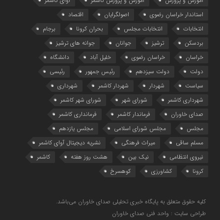
آموزش و پرورش
آموزش و پرورش کاشمر
آوای کاشمر
استاندار خراسان رضوی
اصولگرایان
اقتصاد
انتخابات
انتخابات مجلس
بحران کرونا
برجام
بردسکن
ترشیز
جوانان
جوانه های ترشیز
خراسان
خراسان رضوی
خلیل آباد
دانشگاه
دولت
دولت سیزدهم
رئیس جمهور
رئیسی
سیاست
شهردار
شهردار کاشمر
شهرداری
شهرداری کاشمر
شورای شهر
شورای شهر کاشمر
صدای خاوران
فرماندار کاشمر
فرمانداری کاشمر
مجلس
مجلس شورای اسلامی
مجلس یازدهم
مسلم ساقی
میراث فرهنگی
نشریه دیجیتال آوای کاشمر
نیروی انتظامی
نیک بین
هشت روز هفته
کاشمر
کرونا
کشاورزی
کوهسرخ
کلیه حقوق متعلق به پایگاه خبری تحلیلی صدای خاوران می‌باشد.
طراحی سایت : واحد فنی صدای خاوران