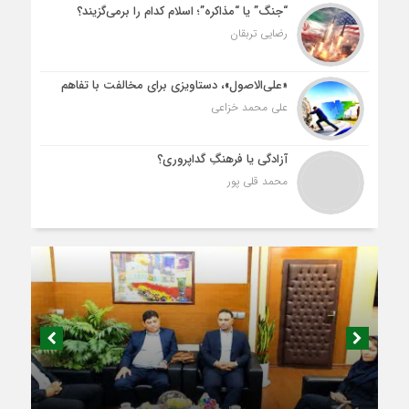
“جنگ” یا “مذاکره”؛ اسلام کدام را برمی‌گزیند؟
رضایی تربقان
«علی‌الاصول»، دستاویزی برای مخالفت با تفاهم
علی محمد خزاعی
آزادگی یا فرهنگِ گداپروری؟
محمد قلی پور