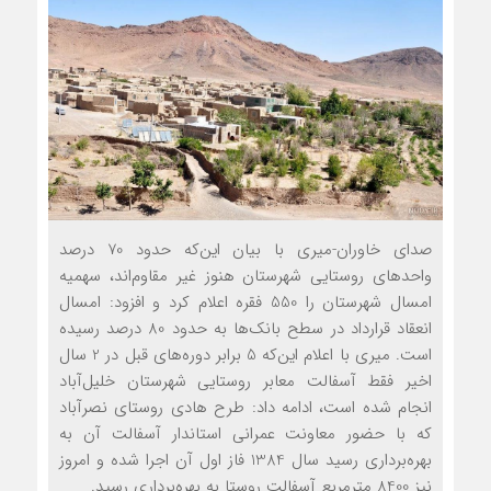
صدای خاوران-میری با بیان این‌که حدود 70 درصد
واحدهای روستایی شهرستان هنوز غیر مقاوم‌اند، سهمیه
امسال شهرستان را 550 فقره اعلام کرد و افزود: امسال
انعقاد قرارداد در سطح بانک‌ها به حدود 80 درصد رسیده
است. میری با اعلام این‌که 5 برابر دوره‌های قبل در 2 سال
اخیر فقط آسفالت معابر روستایی شهرستان خلیل‌آباد
انجام شده است، ادامه داد: طرح هادی روستای نصرآباد
که با حضور معاونت عمرانی استاندار آسفالت آن به
بهره‌برداری رسید سال 1384 فاز اول آن اجرا شده و امروز
نیز 8400 مترمربع آسفالت روستا به بهره‌برداری رسید.