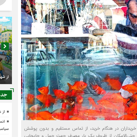
اصناف 
کجا م
جدي
از 
انسج
از شهرنشینی تا شهروندی
خریداران در هنگام خرید، از تماس مستقیم و بدون پوشش
سیاس
حتی‌الامکان از ظروف یک بار مصرف جهت حمل و جابجایی