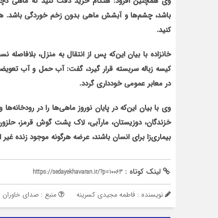
وی همچنین افزود: هنگام خرید دقت کنید که ماهی دچار
باشد، چشم‌ها و آبشش ماهی بدون زخم خوردگی باشد. همچ
کنید.
خانزاده با بیان این‌که پس از انتقال به منزل، بلافاصل
کیسه زباله سربسته قرار گیرد، گفت: آب حمل و آب تعویض
در معابر عمومی خودداری گردد.
وی با بیان این‌که در پایان نوروز ماهی‌ها را در رودخانه‌ها و
خزندگان، دوزیستان، مارآبی، لاک پشت گوش قرمز، حلزون س
بیماری‌زا برای انسان باشند، عرضه هرگونه موجود زنده غیر
لینک کوتاه :
https://sedayekhavaran.ir/?p=10063
نویسنده : فاطمه مجیدی کسرینه
منبع : صدای خاوران