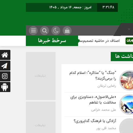
3:31:49
امروز : جمعه, ۱۶ مرداد , ۱۴۰۵
سرخط خبرها
 در حاشیه تصمیم‌سازی؛ شهر بدون بازار به کجا می‌رسد؟
کاشمر 
داشت ها
“جنگ” یا “مذاکره”؛ اسلام کدام
را برمی‌گزیند؟
رضایی تربقان
«علی‌الاصول»، دستاویزی برای
مخالفت با تفاهم
علی محمد خزاعی
آزادگی یا فرهنگِ گداپروری؟
محمد قلی پور