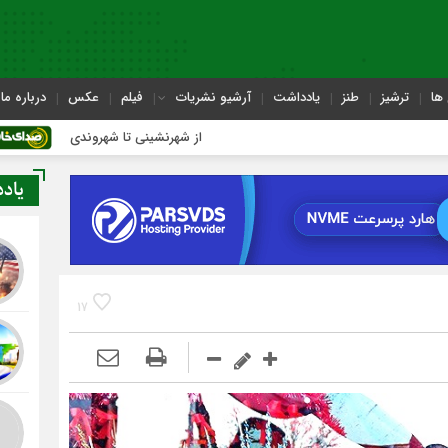
ها
ترشیز
طنز
یادداشت
آرشیو نشریات
فیلم
عکس
درباره ما
از شهرنشینی تا شهروندی
اصناف
یاد
17