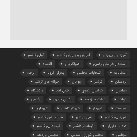
آموزش و پرورش
آموزش و پرورش کاشمر
آوای کاشمر
استاندار خراسان رضوی
اصولگرایان
اقتصاد
انتخابات
انتخابات مجلس
بحران کرونا
برجام
بردسکن
ترشیز
جوانان
جوانه های ترشیز
خراسان
خراسان رضوی
خلیل آباد
دانشگاه
دولت
دولت سیزدهم
رئیس جمهور
رئیسی
سیاست
شهردار
شهردار کاشمر
شهرداری
شهرداری کاشمر
شورای شهر
شورای شهر کاشمر
صدای خاوران
فرماندار کاشمر
فرمانداری کاشمر
مجلس
مجلس شورای اسلامی
مجلس یازدهم