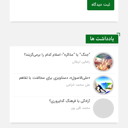
ثبت دیدگاه
یادداشت ها
“جنگ” یا “مذاکره”؛ اسلام کدام را برمی‌گزیند؟
رضایی تربقان
«علی‌الاصول»، دستاویزی برای مخالفت با تفاهم
علی محمد خزاعی
آزادگی یا فرهنگِ گداپروری؟
محمد قلی پور