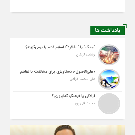
یادداشت ها
“جنگ” یا “مذاکره”؛ اسلام کدام را برمی‌گزیند؟
رضایی تربقان
«علی‌الاصول»، دستاویزی برای مخالفت با تفاهم
علی محمد خزاعی
آزادگی یا فرهنگِ گداپروری؟
محمد قلی پور