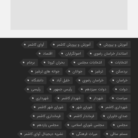
آموزش و پرورش
آموزش و پرورش کاشمر
آوای کاشمر
استاندار خراسان رضوی
اصولگرایان
اقتصاد
انتخابات
انتخابات مجلس
بحران کرونا
برجام
بردسکن
ترشیز
جوانان
جوانه های ترشیز
خراسان
خراسان رضوی
خلیل آباد
دانشگاه
دولت
دولت سیزدهم
رئیس جمهور
رئیسی
سیاست
شهردار
شهردار کاشمر
شهرداری
شهرداری کاشمر
شورای شهر
شورای شهر کاشمر
صدای خاوران
فرماندار کاشمر
فرمانداری کاشمر
مجلس
مجلس شورای اسلامی
مجلس یازدهم
مسلم ساقی
میراث فرهنگی
نشریه دیجیتال آوای کاشمر