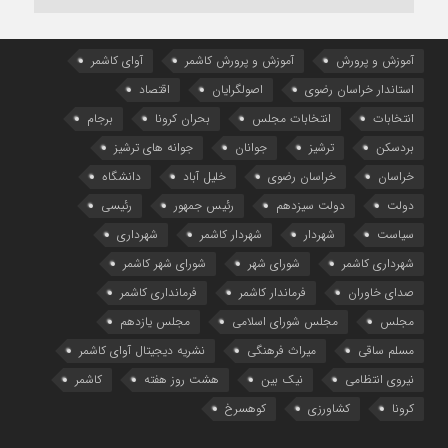
آموزش و پرورش
آموزش و پرورش کاشمر
آوای کاشمر
استاندار خراسان رضوی
اصولگرایان
اقتصاد
انتخابات
انتخابات مجلس
بحران کرونا
برجام
بردسکن
ترشیز
جوانان
جوانه های ترشیز
خراسان
خراسان رضوی
خلیل آباد
دانشگاه
دولت
دولت سیزدهم
رئیس جمهور
رئیسی
سیاست
شهردار
شهردار کاشمر
شهرداری
شهرداری کاشمر
شورای شهر
شورای شهر کاشمر
صدای خاوران
فرماندار کاشمر
فرمانداری کاشمر
مجلس
مجلس شورای اسلامی
مجلس یازدهم
مسلم ساقی
میراث فرهنگی
نشریه دیجیتال آوای کاشمر
نیروی انتظامی
نیک بین
هشت روز هفته
کاشمر
کرونا
کشاورزی
کوهسرخ