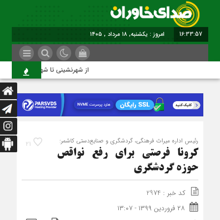
16:33:57
امروز : یکشنبه, ۱۸ مرداد , ۱۴۰۵
از شهرنشینی تا شهروندی
رئیس اداره میراث فرهنگی، گردشگری و صنایع‌دستی کاشمر:
21
کرونا فرصتی برای رفع نواقص
حوزه گردشگری
کد خبر : 2974
۲۸ فروردین ۱۳۹۹ - ۱۳:۰۷