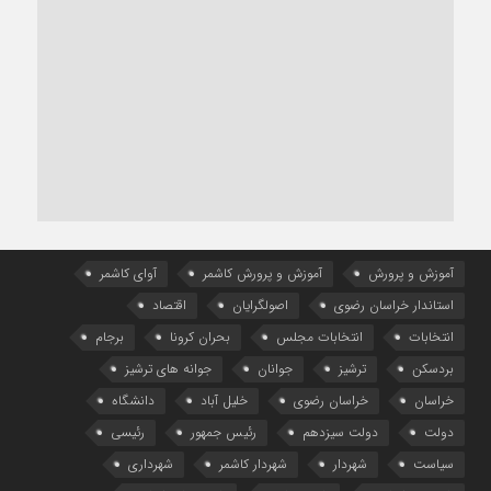
آموزش و پرورش
آموزش و پرورش کاشمر
آوای کاشمر
استاندار خراسان رضوی
اصولگرایان
اقتصاد
انتخابات
انتخابات مجلس
بحران کرونا
برجام
بردسکن
ترشیز
جوانان
جوانه های ترشیز
خراسان
خراسان رضوی
خلیل آباد
دانشگاه
دولت
دولت سیزدهم
رئیس جمهور
رئیسی
سیاست
شهردار
شهردار کاشمر
شهرداری