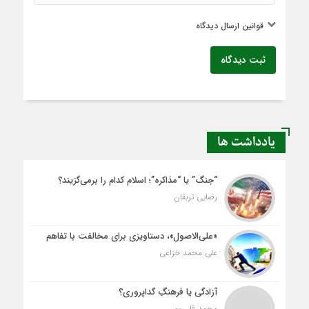
قوانین ارسال دیدگاه
ثبت دیدگاه
یادداشت ها
“جنگ” یا “مذاکره”؛ اسلام کدام را برمی‌گزیند؟
رضایی تربقان
«علی‌الاصول»، دستاویزی برای مخالفت با تفاهم
علی محمد خزاعی
آزادگی یا فرهنگِ گداپروری؟
محمد قلی پور