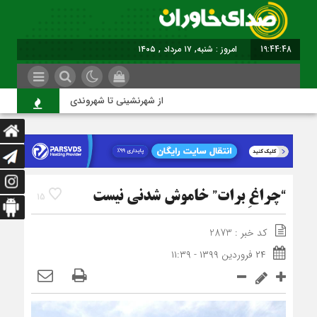
19:44:49
امروز : شنبه, ۱۷ مرداد , ۱۴۰۵
از شهرنشینی تا شهروندی
ا
“چراغِ برات” خاموش شدنی نیست
15
کد خبر : 2873
۲۴ فروردین ۱۳۹۹ - ۱۱:۳۹