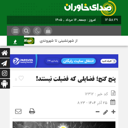
12:58:30
برابر با : Friday - 7 August - 2026
از شهرنشینی تا شهروندی
اصناف در 
پنج گنج؛ فضایلی که فضیلت نیستند!
5
کد خبر : 12312
۲۵ آذر ۱۴۰۴ - ۸:۲۳