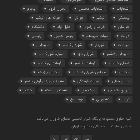
انتخابات
انتخابات مجلس
بحران کرونا
برجام
بردسکن
ترشیز
جوانان
جوانه های ترشیز
خراسان
خراسان رضوی
خلیل آباد
دانشگاه
دولت
دولت سیزدهم
رئیس جمهور
رئیسی
سیاست
شهردار
شهردار کاشمر
شهرداری
شهرداری کاشمر
شورای شهر
شورای شهر کاشمر
صدای خاوران
فرماندار کاشمر
فرمانداری کاشمر
مجلس
مجلس شورای اسلامی
مجلس یازدهم
مسلم ساقی
میراث فرهنگی
نشریه دیجیتال آوای کاشمر
نیروی انتظامی
نیک بین
هشت روز هفته
کاشمر
کرونا
کشاورزی
کوهسرخ
کلیه حقوق متعلق به پایگاه خبری تحلیلی صدای خاوران می‌باشد.
طراحی سایت : واحد فنی صدای خاوران