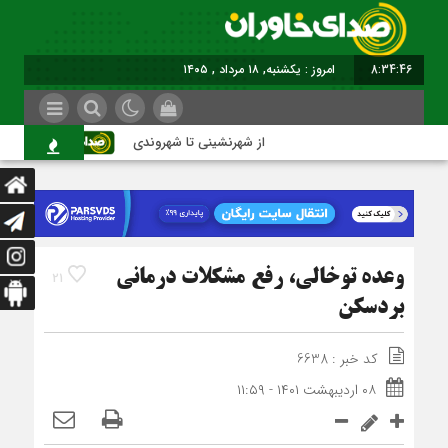
8:34:47
برابر با : Sunday - 9 August - 2026
از شهرنشینی تا شهروندی
اصناف در 
وعده توخالی، رفع مشکلات درمانی
21
بردسکن
کد خبر : 6638
۰۸ اردیبهشت ۱۴۰۱ - ۱۱:۵۹