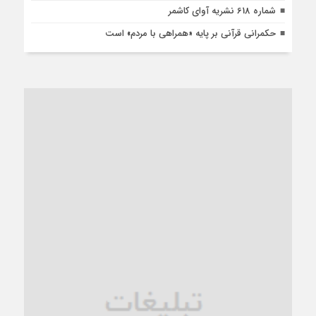
شماره 618 نشریه آوای کاشمر
حکمرانی قرآنی بر پایه «همراهی با مردم» است