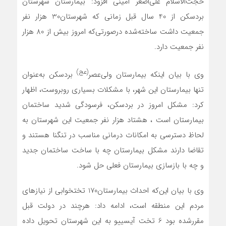
حجت‌الاسلام علی‌اصغر امینی افزود: بیمارستان شهرستان
بردسکن از 40 سال قبل زمانی که شهرستان30 هزار نفر
جمعیت داشت ساخته‌شده درصورتی‌که امروز بیش از 80 هزار
نفر جمعیت دارد.
(عج)
وی با بیان این‏که بیمارستان ولی‌عصر
بردسكن به‌عنوان
تنها بيمارستان اين شهر، با مشكلات بسياری روبروست، اظهار
کرد: مشکل امروز در بردسکن، فرسودگی شدید ساختمان
بیمارستان است ، هشتاد هزار نفر جمعیت این شهرستان به
لحاظ دسترسی به امکانات درمانی مناسب در تنگنا هستند و
تقاضا دارند مشکل بیمارستان چه با ساخت ساختمان جدید
و چه با بازسازی بیمارستان فعلی حل شود.
وی با بیان این‌که احداث بیمارستان170 تختخوابی از نیازهای
مردم این منطقه است، ادامه داد: هرچند در دولت قبل
مقررشده بود 6 تخت آی‏سی‏یو به این شهرستان تحویل داده