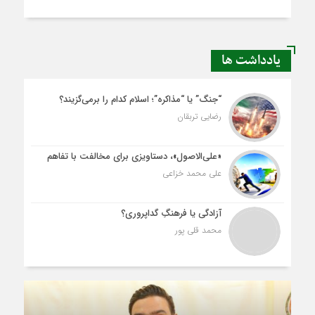
یادداشت ها
“جنگ” یا “مذاکره”؛ اسلام کدام را برمی‌گزیند؟
رضایی تربقان
«علی‌الاصول»، دستاویزی برای مخالفت با تفاهم
علی محمد خزاعی
آزادگی یا فرهنگِ گداپروری؟
محمد قلی پور