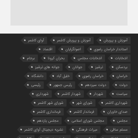
آموزش و پرورش
آموزش و پرورش کاشمر
آوای کاشمر
استاندار خراسان رضوی
اصولگرایان
اقتصاد
انتخابات
انتخابات مجلس
بحران کرونا
برجام
بردسکن
ترشیز
جوانان
جوانه های ترشیز
خراسان
خراسان رضوی
خلیل آباد
دانشگاه
دولت
دولت سیزدهم
رئیس جمهور
رئیسی
سیاست
شهردار
شهردار کاشمر
شهرداری
شهرداری کاشمر
شورای شهر
شورای شهر کاشمر
صدای خاوران
فرماندار کاشمر
فرمانداری کاشمر
مجلس
مجلس شورای اسلامی
مجلس یازدهم
مسلم ساقی
میراث فرهنگی
نشریه دیجیتال آوای کاشمر