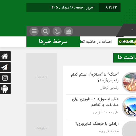
8:19:23
امروز : جمعه, ۱۶ مرداد , ۱۴۰۵
سرخط خبرها
اصناف در حاشیه تصمیم‌سازی؛ شهر بدون بازار به کجا می‌رسد؟
داشت ها
“جنگ” یا “مذاکره”؛ اسلام کدام
را برمی‌گزیند؟
رضایی تربقان
«علی‌الاصول»، دستاویزی برای
مخالفت با تفاهم
علی محمد خزاعی
آزادگی یا فرهنگِ گداپروری؟
محمد قلی پور