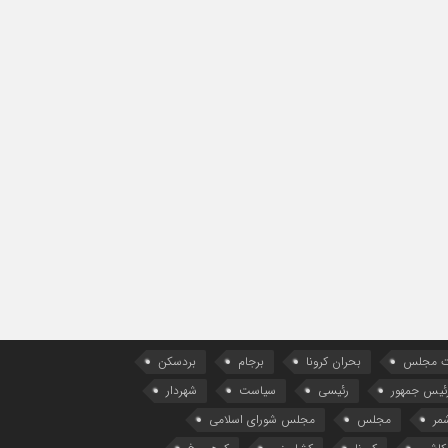
ات مجلس
بحران کرونا
برجام
بردسکن
ئیس جمهور
رئیسی
سیاست
شهردار
مر
مجلس
مجلس شورای اسلامی