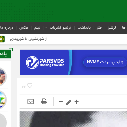
ها
ترشیز
طنز
یادداشت
آرشیو نشریات
فیلم
عکس
درباره ما
از شهرنشینی تا شهروندی
یاد
24