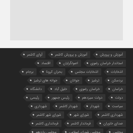
آموزش و پرورش
آموزش و پرورش کاشمر
آوای کاشمر
استاندار خراسان رضوی
اصولگرایان
اقتصاد
انتخابات
انتخابات مجلس
بحران کرونا
برجام
بردسکن
ترشیز
جوانان
جوانه های ترشیز
خراسان
خراسان رضوی
خلیل آباد
دانشگاه
دولت
دولت سیزدهم
رئیس جمهور
رئیسی
سیاست
شهردار
شهردار کاشمر
شهرداری
شهرداری کاشمر
شورای شهر
شورای شهر کاشمر
صدای خاوران
فرماندار کاشمر
فرمانداری کاشمر
مجلس
مجلس شورای اسلامی
مجلس یازدهم