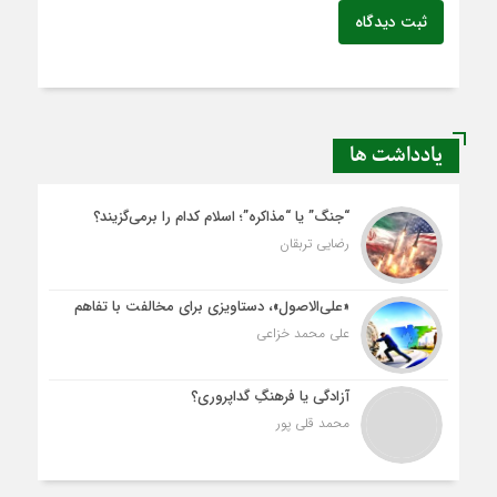
ثبت دیدگاه
یادداشت ها
“جنگ” یا “مذاکره”؛ اسلام کدام را برمی‌گزیند؟
رضایی تربقان
«علی‌الاصول»، دستاویزی برای مخالفت با تفاهم
علی محمد خزاعی
آزادگی یا فرهنگِ گداپروری؟
محمد قلی پور