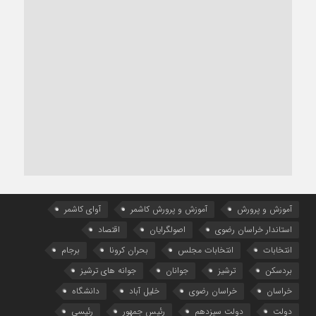
آموزش و پرورش
آموزش و پرورش کاشمر
آوای کاشمر
استاندار خراسان رضوی
اصولگرایان
اقتصاد
انتخابات
انتخابات مجلس
بحران کرونا
برجام
بردسکن
ترشیز
جوانان
جوانه های ترشیز
خراسان
خراسان رضوی
خلیل آباد
دانشگاه
دولت
دولت سیزدهم
رئیس جمهور
رئیسی