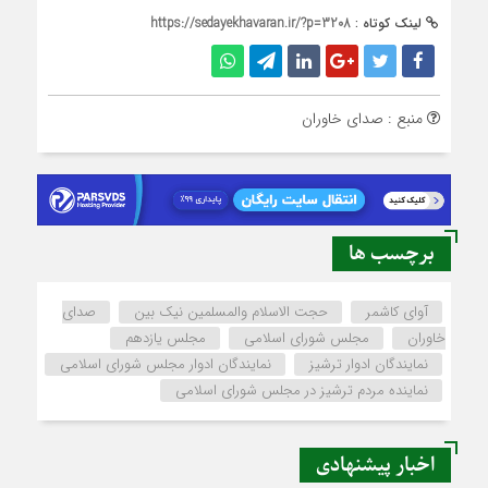
لینک کوتاه :
https://sedayekhavaran.ir/?p=3208
منبع : صدای خاوران
برچسب ها
آوای کاشمر
حجت الاسلام والمسلمین نیک بین
صدای
خاوران
مجلس شورای اسلامی
مجلس یازدهم
نمایندگان ادوار ترشیز
نمایندگان ادوار مجلس شورای اسلامی
نماینده مردم ترشیز در مجلس شورای اسلامی
اخبار پیشنهادی