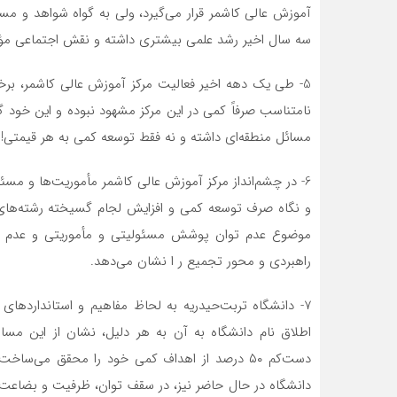
آموزش عالي كاشمر قرار می‌گیرد، ولي به گواه شواهد و 
سه سال اخير رشد علمي بيشتري داشته و نقش اجتماعي مؤثر
5- طي يك دهه اخير فعاليت مركز آموزش عالي كاشمر، برخلا
نامتناسب صرفاً كمي در اين مركز مشهود نبوده و اين خود 
مسائل منطقه‌ای داشته و نه فقط توسعه كمي به هر قيمتي!
6- در چشم‌انداز مركز آموزش عالي كاشمر مأموریت‌ها و م
و نگاه صرف توسعه كمي و افزايش لجام گسيخته رشته‌های 
موضوع عدم توان پوشش مسئوليتي و مأموریتی و عدم توان
راهبردي و محور تجميع ر ا نشان می‌دهد.
7- دانشگاه تربت‌حیدریه به لحاظ مفاهيم و استانداردهاي
اطلاق نام دانشگاه به آن به هر دليل، نشان از اين مسال
دست‌کم ٥٠ درصد از اهداف كمي خود را محقق می‌
دانشگاه در حال حاضر نيز، در سقف توان، ظرفيت و بضاعت خ