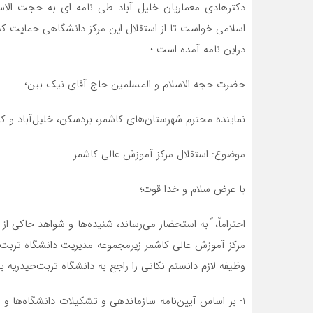
دکترهادی معماریان خلیل آباد طی نامه ای به حجت الاس
اسلامی خواست تا از استقلال این مرکز دانشگاهی حمایت کن
دراین نامه آمده است ؛
حضرت حجه الاسلام و المسلمين حاج آقاي نيك بين؛
نماينده محترم شهرستان‌های كاشمر، بردسكن، خلیل‌آباد 
موضوع: استقلال مركز آموزش عالي كاشمر
با عرض سلام و خدا قوت؛
احتراماً، ً به استحضار می‌رساند، شنیده‌ها و شواهد حاكي 
مركز آموزش عالي كاشمر زيرمجموعه مديريت دانشگاه تربت‌حیدر
وظيفه لازم دانستم نكاتي را راجع به دانشگاه تربت‌حیدریه ب