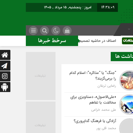
14:38:10
امروز : پنجشنبه, ۱۵ مرداد , ۱۴۰۵
سرخط خبرها
 حاشیه تصمیم‌سازی؛ شهر بدون بازار به کجا می‌رسد؟
کاشمر روی
داشت ها
“جنگ” یا “مذاکره”؛ اسلام کدام
را برمی‌گزیند؟
رضایی تربقان
«علی‌الاصول»، دستاویزی برای
مخالفت با تفاهم
علی محمد خزاعی
آزادگی یا فرهنگِ گداپروری؟
محمد قلی پور