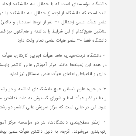
عضو هيأت علمي (حداقل 30 نفر از آن‌ها 
تشكيل هیچ‌کدام از اين شرايط را نداشته و هم‌اکنون نيز 
دانشگاه فقط 30 عضو هيات علمي تمام وقت دارد.
2- دانشگاه تربت‌حیدریه فاقد هيأت اجرايي كاركنان، ه
در همه اين زمینه‌ها مانند مركز آموزش عالي كاشمر واب
اداري و انضباطي اعضاي هيأت علمي مستقل نيز ندارد.
3- در حوزه علوم انساني هيچ دانشکده‌ای نداشته و دو رش
و بنا بر نظر هيأت امنا و شوراي گسترش به علت نداشتن م
شود. اين در حالی است كه مركز آموزش عالي كاشمر دو رشته 
رتبه‌بندی می‌شوند. اگرچه، به دليل داشتن هيأت علمي بيشت