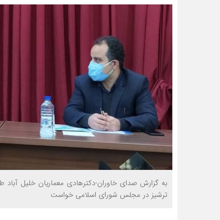
به گزارش صدای خاوران-دکترهادی معماریان خلیل آباد ط
ترشیز در مجلس شورای اسلامی خواست