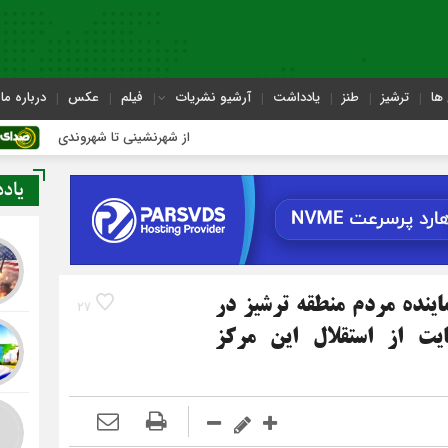
ها
ترشیز
طنز
یادداشت
آرشیو نشریات
فیلم
عکس
درباره ما
از شهرنشینی تا شهروندی
اصناف در
یاد
ینده مردم منطقه ترشیز در
27
 از استقلال این مرکز