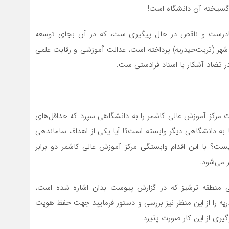
ادرست و ناقص در حال پيگيري ست، كه در آن بجاي توسعه
ك شهر (تربت‌حیدریه) پرداخته است، عدالت آموزشي و رقابت علمي
ر تضاد آشكار با اسناد فرادستي ست.
ت مركز آموزش عالي كاشمر را به دانشگاهي سپرد كه حداقل‌های
ا به دانشگاهي ديگر وابسته است؟! آيا يكي از اهداف ساماندهي
يست؟ با اين اقدام وابستگي مركز آموزش عالي كاشمر دو برابر
 می‌شود.
لي منطقه ترشيز كه در گزارش پيوست بدان اشاره شده است،
ریه را از اين منظر نيز بررسي و دستور فرماييد جهت حفظ هويت
ري از اين كار صورت پذيرد.