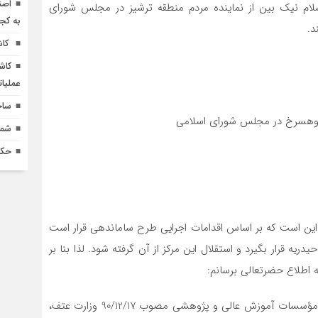
اصن
لام نیک بین از نماینده مردم منطقه ترشیز در مجلس شورای
به کج
د.
کاش
کاش
عملیا
ساخ
و كوهسرخ در مجلس شوراي اسلامي
شماره 618 نش
حکم
از این است كه بر اساس اقدامات اجرايي طرح ساماندهي قرار است
یه قرار بگيرد و استقلال اين مركز از آن گرفته شود. لذا بنا بر
ه اطلاع حضرتعالي برسانم:
1- بر اساس آیین‌نامه سازماندهي و تشكيلات دانشگاه‌ها و مؤسسات آموزش عالي و پژوهشي مصوب 90/12/17 وزارت عتف،