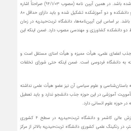
دانشگاه مؤسسه‌ای است كه با حداقل سه دانشكده ايجاد شده باشد. در همين آيين نامه (مصوب 94/1/03) صراحتاً اشاره
شده است كه دانشگاه از اجتماع حداقل سه دانشكده يا دو دانشكده و دو آموزشكده تشكيل شده و بايد داراي حداقل 80
استاديار و بالاتر) باشد. بر اساس اين آیین‌نامه‌ها، دانشگاه تربت‌حیدریه در زمان
فقط دو دانشكده كشاورزي و مهندسي مصوب دارد. ضمن اينكه اين
يأت جذب اعضاي علمي، هيأت مميزه و هيأت امناي مستقل است و
سته به دانشگاه فردوسي است. ضمن اينكه حتي شوراي تخلفات
ته باستان‌شناسی و علوم سياسي آن نيز عضو هيأت علمي نداشته
أموريت آموزشي در اين حوزه جذب دانشجو ندارد و بايد تعطيل
در حوزه علوم انساني دارد.
4- ازنظر سطح‌بندی دانشگاه‌ها، هر دو مؤسسه مركز آموزش عالي كاشمر و دانشگاه تربت‌حیدریه در سطح 4 كشوري
ر، در رنكينگ علمي كشوري دانشگاه تربت‌حیدریه بالاتر از مركز