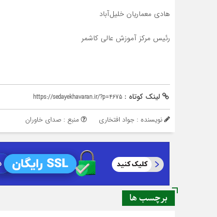
هادي معماريان خلیل‌آباد
رئيس مركز آموزش عالي كاشمر
لینک کوتاه :
https://sedayekhavaran.ir/?p=4675
نویسنده : جواد افتخاری
منبع : صدای خاوران
برچسب ها