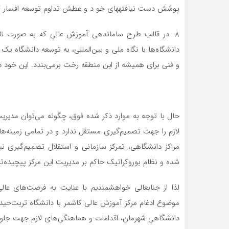
پوشش دست نيافته‎هاي خو د و عطش تداوم توسعه افسار گسيخته آن دانشگاه است!
8- در قالب طرح ساماندهي آموزش عالي كه به صورت ن
دانشگاه‌ها با نگاه ملي و بین‌المللی، به توسعه دانشگاه ي
و فني براي هميشه از اين منطقه رخت برمی‌بندد. اين خود د
حال با توجه به موارد ذكر شده فوق، چگونه می‌توان مديري
لازم را جهت تصمیم‌گیری مستقل ندارد و در تمامي زمینه‌ه
مراكز دانشگاهي، تمركز سازماني و استقلال تصمیم‌گیری ن
شده و نظام بوروکراتیک حاكم بر مديريت اين مركز پیچیده‌تر
لذا از جنابعالي خواهشمنديم با عنايت به فرصت‌های عا
موضوع ادغام مركز آموزش عالي كاشمر با دانشگاه تربت‌حید
دانشگاهي شهرمان، اقدامات و هماهنگی‌های لازم جهت جلوگي