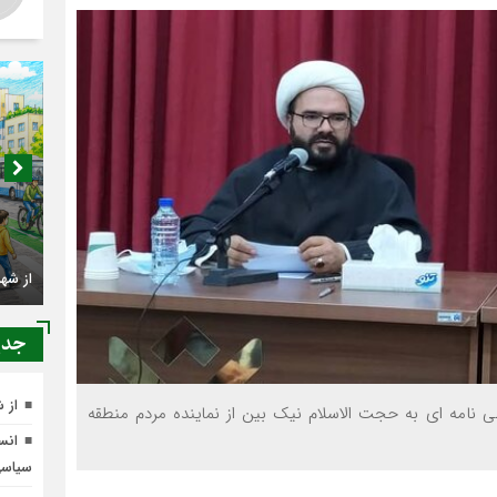
اصناف 
کجا م
جدي
از 
ی نامه ای به حجت الاسلام نیک بین از نماینده مردم منطقه
انسج
سیاس