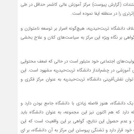
مستندات (گزارش پيوست) مركز آموزش عالي كاشمر حداقل در طي
تري را در منطقه ايفا نموده است.
ف دانشگاه تربت‌حیدریه، هیچ‌گونه اصرار بر توسعه نامتوازن و
گواهي بر نگاه ويژه اين مركز به سیاست‌های كلان و علاج بخشي
سئولیت‌های اجتماعي خود متبلور است در حالی که ضعف محتوايي
آموزشي در چشم‌انداز دانشگاه تربت‌حیدریه مشهود است. اين
 نقش‌آفرینی دانشگاه تربت‌حیدریه به عنوان مركز فكري و
 يك دانشگاه، هنوز فاصله زيادي با دانشگاه جامع بودن دارد و
ه دارد كه هم اكنون نيز اين مجموعه، به عنوان دانشگاه بايد
ساخت و عدم حصول اين نتايج، گواهي بر اين واقعيت است كه اين
ود قرار دارد و تشنگي پيوستن اين مركز به آن دانشگاه، بر اي