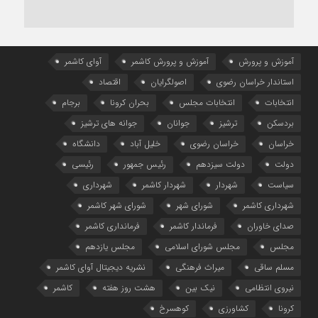
آموزش و پرورش
آموزش و پرورش کاشمر
آوای کاشمر
استاندار خراسان رضوی
اصولگرایان
اقتصاد
انتخابات
انتخابات مجلس
بحران کرونا
برجام
بردسکن
ترشیز
جوانان
جوانه های ترشیز
خراسان
خراسان رضوی
خلیل آباد
دانشگاه
دولت
دولت سیزدهم
رئیس جمهور
رئیسی
سیاست
شهردار
شهردار کاشمر
شهرداری
شهرداری کاشمر
شورای شهر
شورای شهر کاشمر
صدای خاوران
فرماندار کاشمر
فرمانداری کاشمر
مجلس
مجلس شورای اسلامی
مجلس یازدهم
مسلم ساقی
میراث فرهنگی
نشریه دیجیتال آوای کاشمر
نیروی انتظامی
نیک بین
هشت روز هفته
کاشمر
کرونا
کشاورزی
کوهسرخ