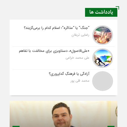
یادداشت ها
“جنگ” یا “مذاکره”؛ اسلام کدام را برمی‌گزیند؟
رضایی تربقان
«علی‌الاصول»، دستاویزی برای مخالفت با تفاهم
علی محمد خزاعی
آزادگی یا فرهنگِ گداپروری؟
محمد قلی پور