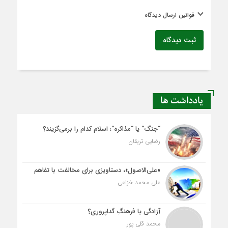
قوانین ارسال دیدگاه
ثبت دیدگاه
یادداشت ها
“جنگ” یا “مذاکره”؛ اسلام کدام را برمی‌گزیند؟
رضایی تربقان
«علی‌الاصول»، دستاویزی برای مخالفت با تفاهم
علی محمد خزاعی
آزادگی یا فرهنگِ گداپروری؟
محمد قلی پور