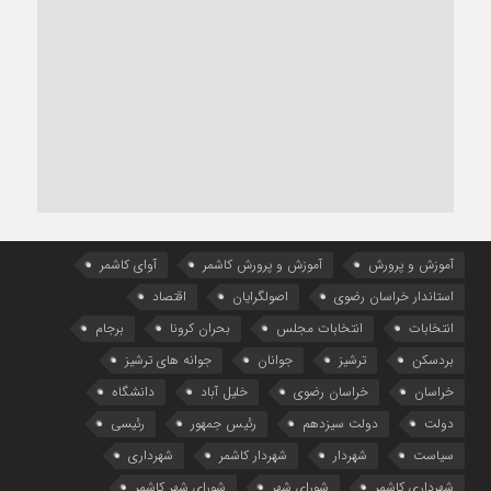
آموزش و پرورش
آموزش و پرورش کاشمر
آوای کاشمر
استاندار خراسان رضوی
اصولگرایان
اقتصاد
انتخابات
انتخابات مجلس
بحران کرونا
برجام
بردسکن
ترشیز
جوانان
جوانه های ترشیز
خراسان
خراسان رضوی
خلیل آباد
دانشگاه
دولت
دولت سیزدهم
رئیس جمهور
رئیسی
سیاست
شهردار
شهردار کاشمر
شهرداری
شهرداری کاشمر
شورای شهر
شورای شهر کاشمر