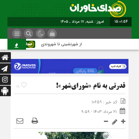
15:01:54
برابر با : Saturday - 8 August - 2026
از شهرنشینی تا شهروندی
اصناف در
قدرتي به نام «شوراي‌شهر»!
18
کد خبر : 10659
۲۱ مرداد ۱۴۰۳ - ۹:۵۹