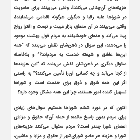
هزينه‌هاي آن‌چناني مي‌کنند!، وقتي مي‌بينند براي عضويت
در شوراها عليه رقبا و دیگران هرگونه اقدامي مي‌نمايند!،
وقتي مي‌بينند در آن مقطع، بازار غيبت و تهمت و افترا رواج
پيدا می‌کند و عده‌ای خودشیفته به مردم قول بهشت موعود
را می‌دهند، اين سوال در ذهن‌شان نقش مي‌بندد که
“همه
این‌ها عاشق و شيفته خدمت به مردم‌اند؟”
و بلافاصله
سئوال ديگری در ذهن‌شان نقش می‌بندد ‌که “اين هزينه‌ها
از کجا مي‌آيد و چه کسانی آن‌را تأمين مي‌کنند؟” به راستي
اگر اين همه شوق و ذوق براي خدمت است و شوراها
تسهيل کننده امور هستند، چرا اين همه مشکل وجود دارد؟
اکنون که در دوره ششم شوراها هستيم سوال‌های زیادی
برای مردم بدون پاسخ مانده؛ از جمله آن‌که حقوق و مزاياي
اعضای شورا چقدر است؟ مردم سئوال مي‌کنند هزينه‌هاي
شورا و هزينه هر عضو شوراي‌شهر از حقوق و مزايا و ماشين،