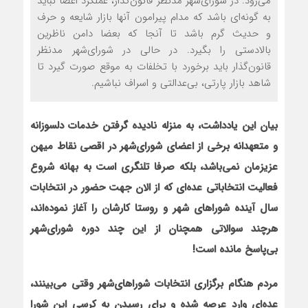
می‌رود. در شورای‌شهر مدنظر قانون‌گذار، عملکرد اعضا نباید
به گونه‌ای باشد که مدام پیرامون آنها بازار شایعه و حرف
و حدیث گرم باشد تا آنجا که بعضا دامن ناظرین
بالادستی را بگیرد. در حالی در شورای‌شهر مدنظر
قانون‌گذار باید برخورد با تخلفات به موقع صورت گیرد تا
شاهد بازار پارتي، بي‌عدالتي و اسراف نباشیم.
بيان این یادداشت، به منزله ناديده گرفتن خدمات دلسوزانه
و متعهدانه برخي از اعضای شوراي‌شهر در اقصي نقاط ميهن
عزيزمان نمي‌باشد، بلکه صرفا تلنگری است به بهانه شروع
فعالیت انتخاباتی عده‌ای که از الان جهت حضور در انتخابات
سال آینده شوراهای ‌شهر و روستا کارشان را آغاز نموده‌اند،
هرچند سوالاتی همچنان از این چند دوره شورای‌شهر
بی‌پاسخ مانده است!
مردم هنگام برگزاری انتخابات شوراهاي‌شهر وقتي مي‌بينند،
عده‌اي وارد عرصه شده و برای رسیدن به کرسی این شورا