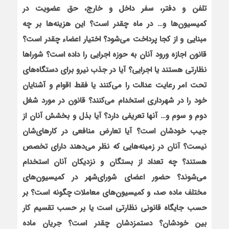
تلفن و دفتر، سفر داخل و خارج، حق عضويت در
کميسيون‌ها و… در ماه چقدر است؟ اين هزينه‌ها بر چه
مبنایی و از کجا پرداخت می‌شود؟ اختيار اعضاء چقدر است؟
قانون اجازه ورود آنان به حوزه اجرايي را داده است؟ شوراها
نظارتي هستند يا اجرايي؟ آيا در جذب نيرو براي دستگاه‌هاي
تحت امر رعايت عدالت را مي‌کنند يا فقط اقوام و آشنایان
خود را در شهرداری استخدام می‌کنند؟ قانون در مورد شغل
دوم و سوم و… آنها تعريفي دارد؟ آيا بذل و بخشش آنان از
جيب خودشان است؟ آیا تعارض منافعی در کارهای‌شان
نیست؟ آنان در زمينه‌هايي که نظر مي‌دهند دارای تخصص
هستند؟ چه تعداد از بستگان و نزديکان آنان استخدام
مي‌شوند؟ حضور اعضای شوراي‌شهر در کميسيون‌هاي
مختلف ماده صد، و کميسيون‌هاي معاملات چگونه است؟ بر
حسب جايگاه قانوني نظارتي است يا بر حسب تقسيم کار
بين خودشان؟ دستمزدشان چقدر است؟ جريان ماده