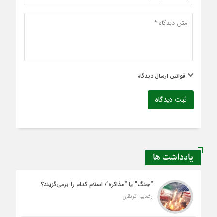
قوانین ارسال دیدگاه
ثبت دیدگاه
یادداشت ها
“جنگ” یا “مذاکره”؛ اسلام کدام را برمی‌گزیند؟
رضایی تربقان