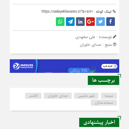
لینک کوتاه :
https://sedayekhavaran.ir/?p=5161
نویسنده : علی مشهدی
منبع : صدای خاوران
برچسب ها
سینما
شهر نشینی
صدای خاوران
کاشمر
مستندسازان
اخبار پیشنهادی