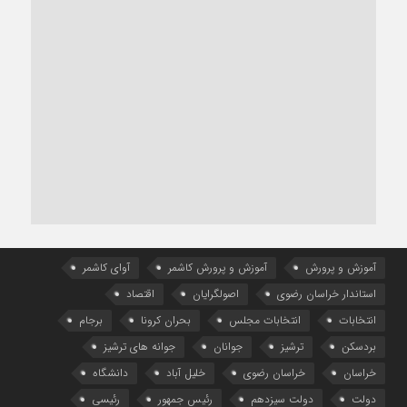
آموزش و پرورش
آموزش و پرورش کاشمر
آوای کاشمر
استاندار خراسان رضوی
اصولگرایان
اقتصاد
انتخابات
انتخابات مجلس
بحران کرونا
برجام
بردسکن
ترشیز
جوانان
جوانه های ترشیز
خراسان
خراسان رضوی
خلیل آباد
دانشگاه
دولت
دولت سیزدهم
رئیس جمهور
رئیسی