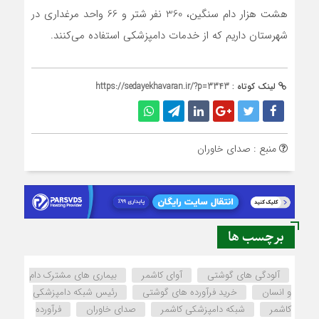
هشت هزار دام سنگین، 360 نفر شتر و 66 واحد مرغداری در
شهرستان داریم که از خدمات دامپزشکی استفاده می‌کنند.
لینک کوتاه :
https://sedayekhavaran.ir/?p=3343
منبع : صدای خاوران
برچسب ها
آلودگی های گوشتی
آوای کاشمر
بیماری های مشترک دام
و انسان
خرید فرآورده های گوشتی
رئیس شبکه دامپزشکی
کاشمر
شبکه دامپزشکی کاشمر
صدای خاوران
فرآورده