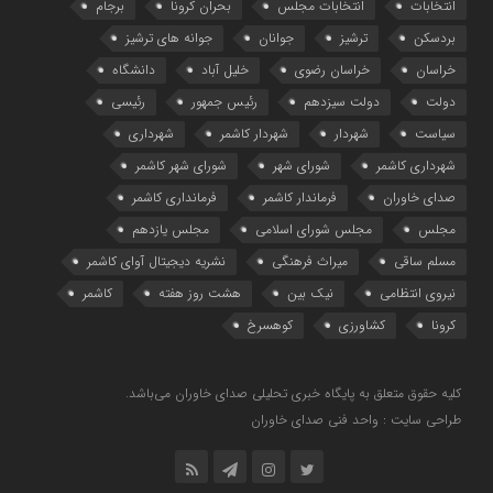
انتخابات
انتخابات مجلس
بحران کرونا
برجام
بردسکن
ترشیز
جوانان
جوانه های ترشیز
خراسان
خراسان رضوی
خلیل آباد
دانشگاه
دولت
دولت سیزدهم
رئیس جمهور
رئیسی
سیاست
شهردار
شهردار کاشمر
شهرداری
شهرداری کاشمر
شورای شهر
شورای شهر کاشمر
صدای خاوران
فرماندار کاشمر
فرمانداری کاشمر
مجلس
مجلس شورای اسلامی
مجلس یازدهم
مسلم ساقی
میراث فرهنگی
نشریه دیجیتال آوای کاشمر
نیروی انتظامی
نیک بین
هشت روز هفته
کاشمر
کرونا
کشاورزی
کوهسرخ
کلیه حقوق متعلق به پایگاه خبری تحلیلی صدای خاوران می‌باشد.
طراحی سایت : واحد فنی صدای خاوران