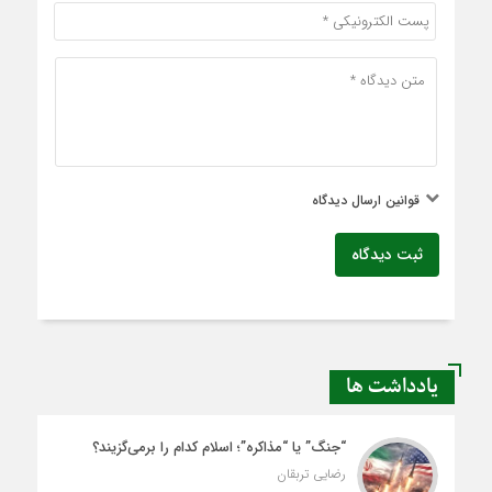
قوانین ارسال دیدگاه
ثبت دیدگاه
یادداشت ها
“جنگ” یا “مذاکره”؛ اسلام کدام را برمی‌گزیند؟
رضایی تربقان