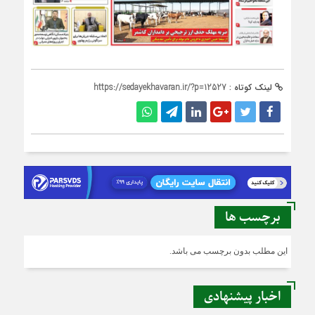
لینک کوتاه :
https://sedayekhavaran.ir/?p=12527
برچسب ها
این مطلب بدون برچسب می باشد.
اخبار پیشنهادی