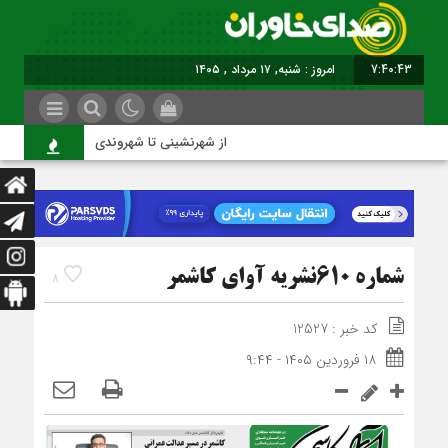
7:40:44
امروز : شنبه, ۱۷ مرداد , ۱۴۰۵
از شهرنشینی تا شهروندی
شماره 610نشریه آوای کاشمر
8
کد خبر : 12527
۱۸ فروردین ۱۴۰۵ - ۹:۴۴