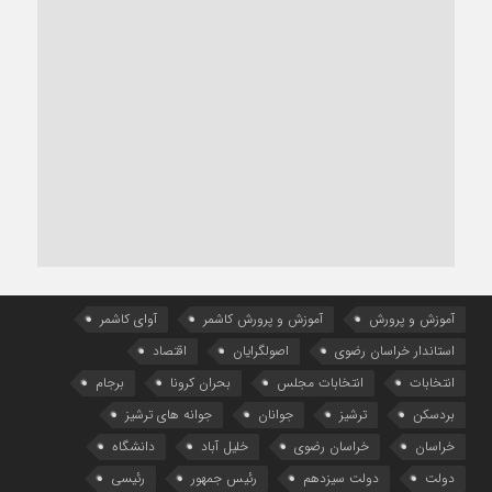
آموزش و پرورش
آموزش و پرورش کاشمر
آوای کاشمر
استاندار خراسان رضوی
اصولگرایان
اقتصاد
انتخابات
انتخابات مجلس
بحران کرونا
برجام
بردسکن
ترشیز
جوانان
جوانه های ترشیز
خراسان
خراسان رضوی
خلیل آباد
دانشگاه
دولت
دولت سیزدهم
رئیس جمهور
رئیسی