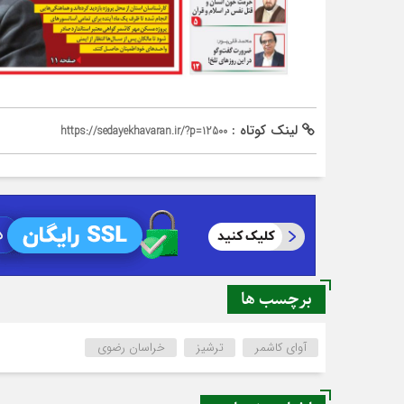
لینک کوتاه :
https://sedayekhavaran.ir/?p=12500
برچسب ها
آوای کاشمر
ترشیز
خراسان رضوی