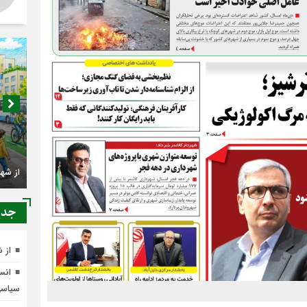
جدي
اصناف
از شهرنشینی تا شهروندی
کجا م
از 
انسج
سیاس