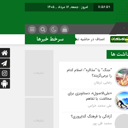
11:57:00
امروز : جمعه, ۱۶ مرداد , ۱۴۰۵
سرخط خبرها
اصناف در حاشیه تصمیم‌سازی؛ شهر بدون بازار به کجا می‌رسد؟
داشت ها
“جنگ” یا “مذاکره”؛ اسلام کدام
را برمی‌گزیند؟
رضایی تربقان
«علی‌الاصول»، دستاویزی برای
مخالفت با تفاهم
علی محمد خزاعی
آزادگی یا فرهنگِ گداپروری؟
محمد قلی پور