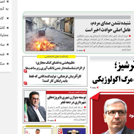
اصن
به کج
کاش
کاش
عملیا
ساخ
شماره 618 نش
حکم