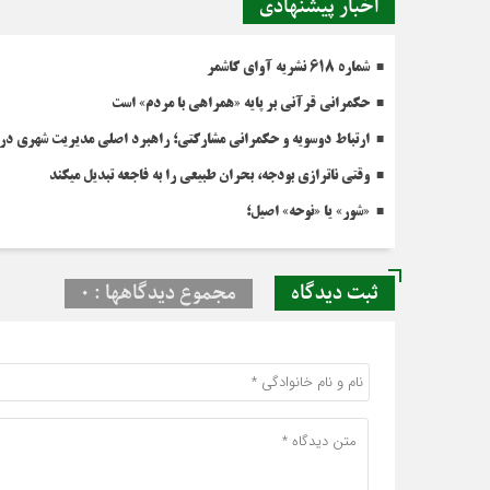
اخبار پیشنهادی
شماره 618 نشریه آوای کاشمر
حکمرانی قرآنی بر پایه «همراهی با مردم» است
ارتباط دوسویه و حکمرانی مشارکتی؛ راهبرد اصلی مدیریت شهری در 
وقتي ناترازي بودجه، بحران طبيعي را به فاجعه تبديل ميکند
«شور» یا «نوحه» اصیل؛
ثبت دیدگاه
مجموع دیدگاهها : 0