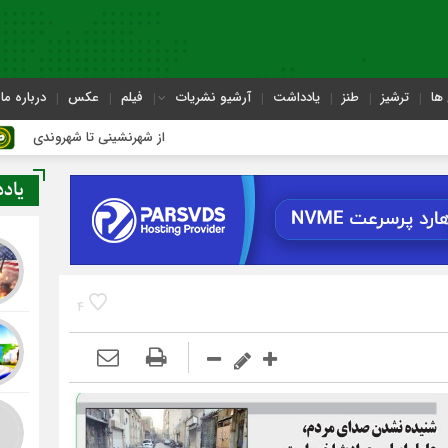
ها
ترشیز
طنز
یادداشت
آرشیو نشریات
فیلم
عکس
درباره ما
از شهرنشینی تا شهروندی
یاد
4