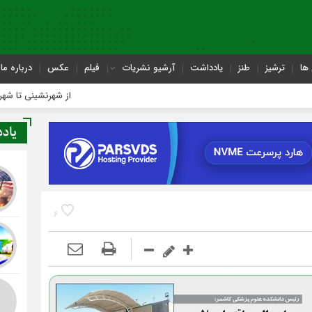
ها
ترشیز
طنز
یادداشت
آرشیو نشریات
فیلم
عکس
درباره ما
از شهرنشینی تا شهروندی
یاد
6