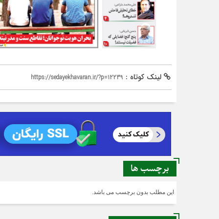
لینک کوتاه :
https://sedayekhavaran.ir/?p=12239
برچسب ها
این مطلب بدون برچسب می باشد.