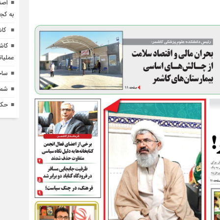
اصن
به کج
کاش
کاش
عملیا
ساخ
شماره 618 نش
حکم