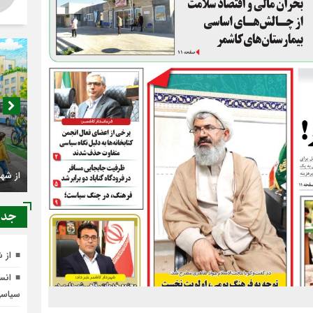
اصناف 
کجا م
جدي
از شهرنشینی تا شهروندی
از 
انسج
سیاس