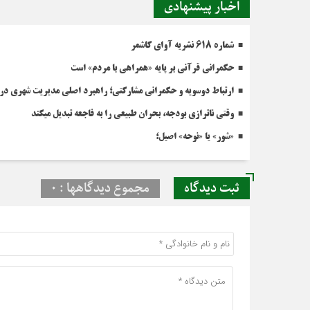
اخبار پیشنهادی
شماره 618 نشریه آوای کاشمر
حکمرانی قرآنی بر پایه «همراهی با مردم» است
ارتباط دوسویه و حکمرانی مشارکتی؛ راهبرد اصلی مدیریت شهری در 
وقتي ناترازي بودجه، بحران طبيعي را به فاجعه تبديل ميکند
«شور» یا «نوحه» اصیل؛
ثبت دیدگاه
مجموع دیدگاهها : 0