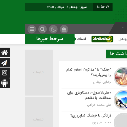
10:56:08
امروز : جمعه, ۱۶ مرداد , ۱۴۰۵
سرخط خبرها
اصناف در حاشیه تصمیم‌سازی؛ شهر بدون بازار به کجا می‌رسد؟
داشت ها
“جنگ” یا “مذاکره”؛ اسلام کدام
را برمی‌گزیند؟
رضایی تربقان
«علی‌الاصول»، دستاویزی برای
مخالفت با تفاهم
علی محمد خزاعی
آزادگی یا فرهنگِ گداپروری؟
محمد قلی پور