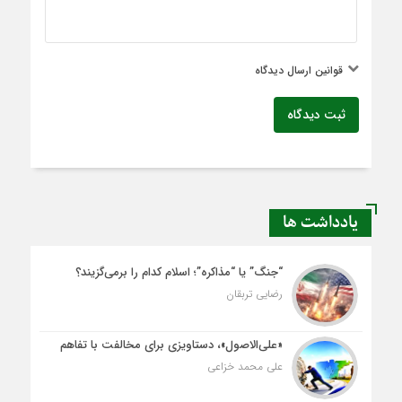
قوانین ارسال دیدگاه
ثبت دیدگاه
یادداشت ها
“جنگ” یا “مذاکره”؛ اسلام کدام را برمی‌گزیند؟
رضایی تربقان
«علی‌الاصول»، دستاویزی برای مخالفت با تفاهم
علی محمد خزاعی