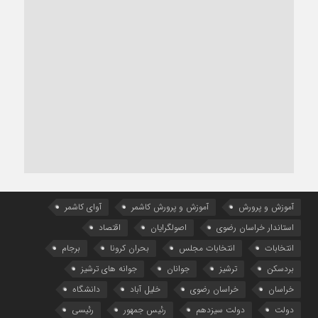
آموزش و پرورش
آموزش و پرورش کاشمر
آوای کاشمر
استاندار خراسان رضوی
اصولگرایان
اقتصاد
انتخابات
انتخابات مجلس
بحران کرونا
برجام
بردسکن
ترشیز
جوانان
جوانه های ترشیز
خراسان
خراسان رضوی
خلیل آباد
دانشگاه
دولت
دولت سیزدهم
رئیس جمهور
رئیسی