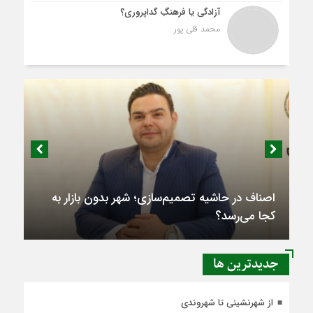
آزادگی یا فرهنگِ گداپروری؟
محمد قلی پور
اصناف در حاشیه تصمیم‌سازی؛ شهر بدون بازار به
کجا می‌رسد؟
جديدترين ها
از شهرنشینی تا شهروندی