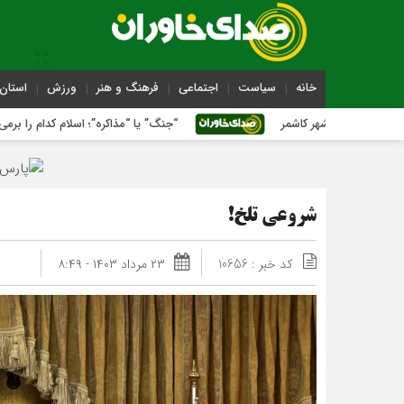
خانه
سیاست
اجتماعی
فرهنگ و هنر
ورزش
استان 
ر کاشمر
“جنگ” یا “مذاکره”؛ اسلام کدام را برمی‌گزیند؟
شروعی تلخ!
کد خبر : 10656
۲۳ مرداد ۱۴۰۳ - ۸:۴۹