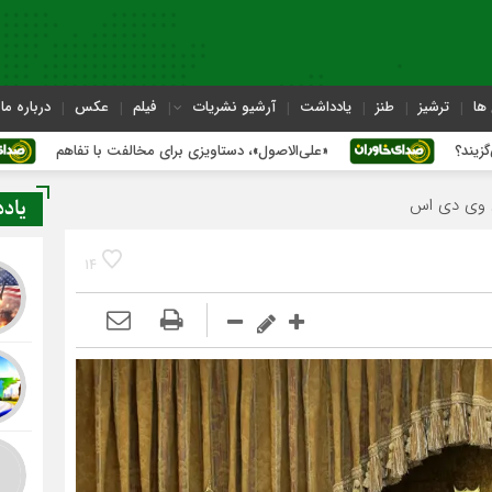
ها
ترشیز
طنز
یادداشت
آرشیو نشریات
فیلم
عکس
درباره ما
«علی‌الاصول»، دستاویزی برای مخالفت با تفاهم
آزادگ
یاد
14