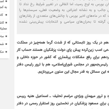
اصن
ن بورس به اوج رسید، اما اتفاقی در تغییر شرایط رخ نداد تا
به کج
دامی جالب و به نشانه اعتراض به وضعیت فعلی، سیستم‌ها را
کاش
ه در ماه‌های اخیر بورس با چالش‌های متعددی از رفتار‌های
رفته تا بحران‌های سیاسی و انتخابات پیش‌بینی نشده
کاش
عملیا
ساخ
م در یک روز تابستانی که از شدت گرما همه‌چیز در مملکت
شماره 618 نش
ه مدعی اسب زین‌کرده پیش پای دولت پزشکیان هستند حساب کار
حکم
ردهم برای رفع مشکلات پرشماری که کشور در حوزه داخلی و
رئیس‌جمهور در مجلس شورای‌اسلامی، هم با ترور رئیس دفتر
 این مسائل به قدر مجال این ستون می‌پردازیم.
رد و ترور میهمان ویژه‌ی مراسم تحلیف ـ اسماعیل هنیه رییس
برای مسعود پزشکیان در نخستین روز استقرار رسمی در دفتر