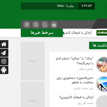
11:47:54
برابر با : Saturday - 8 August - 2026
سرخط خبرها
ی یا فرهنگِ گداپروری؟
داشت ها
“جنگ” یا “مذاکره”؛ اسلام کدام
را برمی‌گزیند؟
رضایی تربقان
«علی‌الاصول»، دستاویزی برای
مخالفت با تفاهم
علی محمد خزاعی
آزادگی یا فرهنگِ گداپروری؟
محمد قلی پور