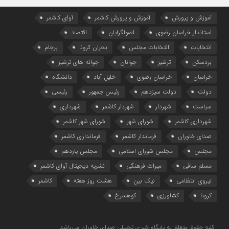
آموزش و پرورش
آموزش و پرورش کاشمر
آوای کاشمر
استاندار خراسان رضوی
اصولگرایان
اقتصاد
انتخابات
انتخابات مجلس
بحران کرونا
برجام
بردسکن
ترشیز
جوانان
جوانه های ترشیز
خراسان
خراسان رضوی
خلیل آباد
دانشگاه
دولت
دولت سیزدهم
رئیس جمهور
رئیسی
سیاست
شهردار
شهردار کاشمر
شهرداری
شهرداری کاشمر
شورای شهر
شورای شهر کاشمر
صدای خاوران
فرماندار کاشمر
فرمانداری کاشمر
مجلس
مجلس شورای اسلامی
مجلس یازدهم
مسلم ساقی
میراث فرهنگی
نشریه دیجیتال آوای کاشمر
نیروی انتظامی
نیک بین
هشت روز هفته
کاشمر
کرونا
کشاورزی
کوهسرخ
کلیه حقوق متعلق به پایگاه خبری تحلیلی صدای خاوران می‌باشد.