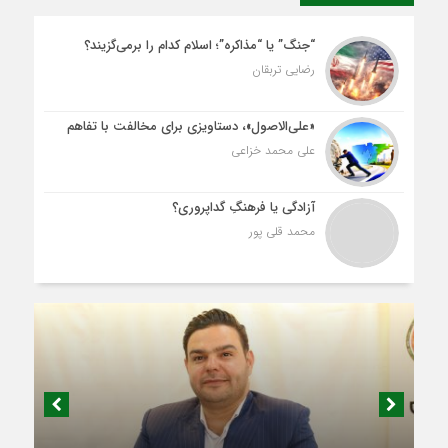
“جنگ” یا “مذاکره”؛ اسلام کدام را برمی‌گزیند؟
رضایی تربقان
«علی‌الاصول»، دستاویزی برای مخالفت با تفاهم
علی محمد خزاعی
آزادگی یا فرهنگِ گداپروری؟
محمد قلی پور