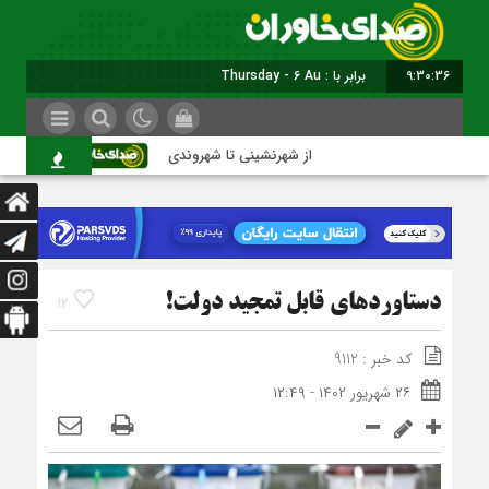
9:30:37
برابر با : Thursday - 6 August - 2026
از شهرنشینی تا شهروندی
اصناف در حاش
دستاوردهای قابل ‌تمجید دولت!
12
کد خبر : 9112
۲۶ شهریور ۱۴۰۲ - ۱۲:۴۹