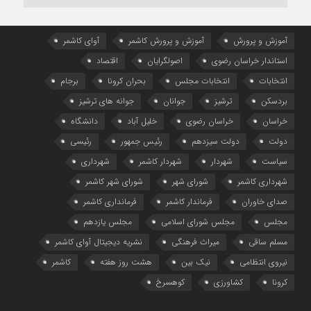
آموزش و پرورش
آموزش و پرورش کاشمر
آوای کاشمر
استاندار خراسان رضوی
اصولگرایان
اقتصاد
انتخابات
انتخابات مجلس
بحران کرونا
برجام
بردسکن
ترشیز
جوانان
جوانه های ترشیز
خراسان
خراسان رضوی
خلیل آباد
دانشگاه
دولت
دولت سیزدهم
رئیس جمهور
رئیسی
سیاست
شهردار
شهردار کاشمر
شهرداری
شهرداری کاشمر
شورای شهر
شورای شهر کاشمر
صدای خاوران
فرماندار کاشمر
فرمانداری کاشمر
مجلس
مجلس شورای اسلامی
مجلس یازدهم
مسلم ساقی
میراث فرهنگی
نشریه دیجیتال آوای کاشمر
نیروی انتظامی
نیک بین
هشت روز هفته
کاشمر
کرونا
کشاورزی
کوهسرخ