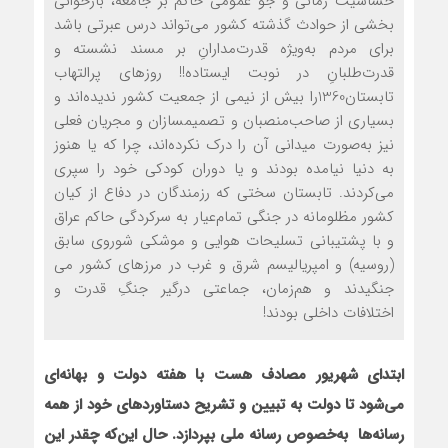
حساسیت زمانی و جوّ عمومی حاکم بر جامعه، بازخوانی
بخشی از حوادث گذشته کشور می‌تواند درس عبرتی باشد
برای مردم به‌ویژه قدرت‌مدارانِ بر مسند نشسته و
قدرت‌طلبانِ در نوبت ایستاده!! روزهای پرالتهاب
تابستان1360را بیش از نیمی از جمعیت کشور ندیده‌اند و
بسیاری از صاحب‌منصبان و تصمیم‏سازان و مجریان فعلی
نیز به‌صورت میدانی آن را درک نکرده‌اند، چرا که یا هنوز
به دنیا نیامده بودند و یا دوران کودکی خود را سپری
می‌کردند. تابستان سختی که رزمندگان در دفاع از کیان
کشور مظلومانه در جنگی تمام‌عیار به سرکردگی حاکم عراق
و با پشتیبانی تسلیحات هوایی و موشکی شوروی سابق
(روسیه) و امپریالیسم شرق و غرب در مرزهای کشور می
جنگیدند و هم‌زمان، جماعتی درگیر جنگِ قدرت و
اختلافات داخلی بودند!
ابتدای شهریور مصادف هست با هفته دولت و بهانه‌ای
می‌شود تا دولت‌ به تبیین و تشریح دستاوردهای خود از همه
رسانه‌ها
به‌خصوص رسانه ملی بپردازد. حال این‌که چقدر این