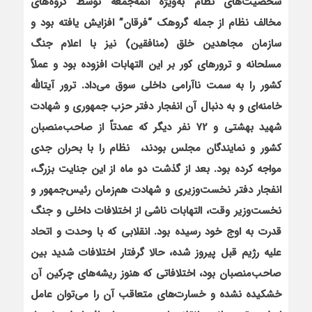
شخصیت‌های نظام به‌ویژه ائمه‌جمعه توسط گروه‌های
مخالف نظام از جمله گروهک “فرقان” افزایش ‌یافته بود و
سازمان مجاهدین خلق (منافقین) نیز با اعلام جنگ
مسلحانه و ترورهای کور بر این التهابات افزوده بود و عملاً
کشور را به سمت ناآرامی داخلی سوق می‌داد. ترور آیت‏الله
خامنه‌ای و به دنبال آن انفجار دفتر حزب جمهوری و شهادت
شهید بهشتی و 72 نفر دیگر که عمدتاً از صاحب‌منصبان
کشور و نمایندگان مجلس بودند،
نظام را با بحران جدی
مواجه کرده بود. بعد از گذشت دو ماه از این جنایت بزرگ،
انفجار دفتر نخست‌وزیری و شهادت هم‌زمان رئیس‌جمهور و
نخست‌وزیر وقت، التهابات ناشی از اختلافات داخلی و جنگ
قدرت به اوج خود رسیده بود. انقلابی که با وحدت و اتحاد
علیه رژیم قبل پیروز شده، حالا گرفتار اختلافات شدید بین
صاحب‌منصبان بود، اختلافاتی که هنوز ریشه‌های چرکین آن
خشکیده نشده و خسارت‌های متعاقب آن را می‌توان عامل