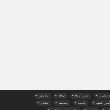
ات مجلس
بحران کرونا
برجام
بردسکن
ئیس جمهور
رئیسی
سیاست
شهردار
مر
مجلس
مجلس شورای اسلامی