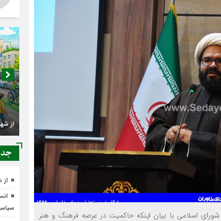
اصناف 
کجا م
جدي
از 
انسج
از شهرنشینی تا شهروندی
سیاس
شورای اسلامی با بیان اینکه حاکمیت در عرصه فرهنگ و هنر