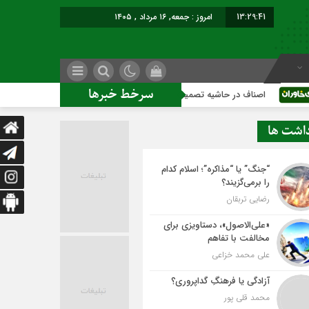
13:29:42
امروز : جمعه, ۱۶ مرداد , ۱۴۰۵
سرخط خبرها
ف در حاشیه تصمیم‌سازی؛ شهر بدون بازار به کجا می‌رسد؟
کاشمر
داشت ها
“جنگ” یا “مذاکره”؛ اسلام کدام
را برمی‌گزیند؟
رضایی تربقان
«علی‌الاصول»، دستاویزی برای
مخالفت با تفاهم
علی محمد خزاعی
آزادگی یا فرهنگِ گداپروری؟
محمد قلی پور