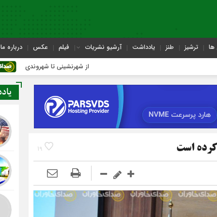
ها
ترشیز
طنز
یادداشت
آرشیو نشریات
فیلم
عکس
درباره ما
از شهرنشینی تا شهروندی
اصنا
یاد
کرده است
19