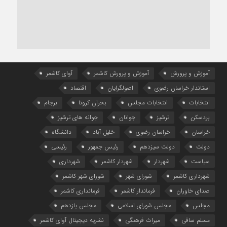
آموزش و پرورش
آموزش و پرورش کاشمر
آوای کاشمر
استاندار خراسان رضوی
اصولگرایان
اقتصاد
انتخابات
انتخابات مجلس
بحران کرونا
برجام
بردسکن
ترشیز
جوانان
جوانه های ترشیز
خراسان
خراسان رضوی
خلیل آباد
دانشگاه
دولت
دولت سیزدهم
رئیس جمهور
رئیسی
سیاست
شهردار
شهردار کاشمر
شهرداری
شهرداری کاشمر
شورای شهر
شورای شهر کاشمر
صدای خاوران
فرماندار کاشمر
فرمانداری کاشمر
مجلس
مجلس شورای اسلامی
مجلس یازدهم
مسلم ساقی
میراث فرهنگی
نشریه دیجیتال آوای کاشمر