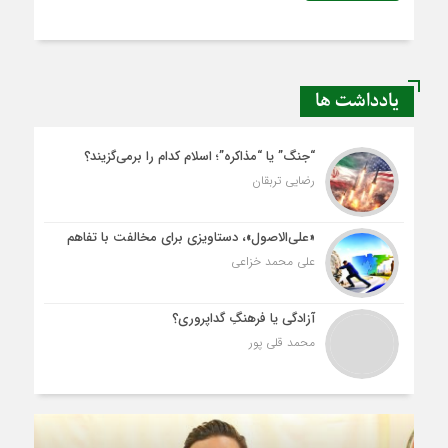
یادداشت ها
“جنگ” یا “مذاکره”؛ اسلام کدام را برمی‌گزیند؟
رضایی تربقان
«علی‌الاصول»، دستاویزی برای مخالفت با تفاهم
علی محمد خزاعی
آزادگی یا فرهنگِ گداپروری؟
محمد قلی پور