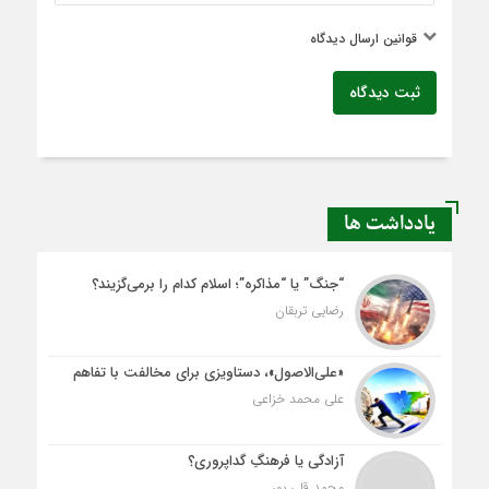
قوانین ارسال دیدگاه
ثبت دیدگاه
یادداشت ها
“جنگ” یا “مذاکره”؛ اسلام کدام را برمی‌گزیند؟
رضایی تربقان
«علی‌الاصول»، دستاویزی برای مخالفت با تفاهم
علی محمد خزاعی
آزادگی یا فرهنگِ گداپروری؟
محمد قلی پور