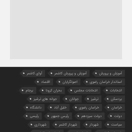
آموزش و پرورش
آموزش و پرورش کاشمر
آوای کاشمر
استاندار خراسان رضوی
اصولگرایان
اقتصاد
انتخابات
انتخابات مجلس
بحران کرونا
برجام
بردسکن
ترشیز
جوانان
جوانه های ترشیز
خراسان
خراسان رضوی
خلیل آباد
دانشگاه
دولت
دولت سیزدهم
رئیس جمهور
رئیسی
سیاست
شهردار
شهردار کاشمر
شهرداری