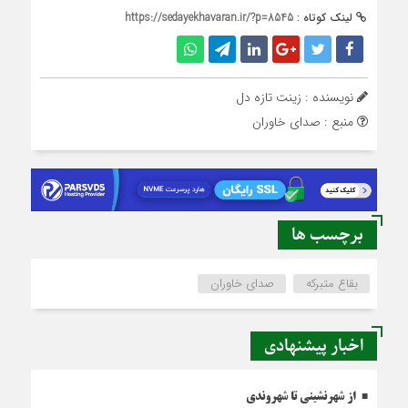
لینک کوتاه :
https://sedayekhavaran.ir/?p=8545
نویسنده : زینت تازه دل
منبع : صدای خاوران
برچسب ها
بقاع متبرکه
صدای خاوران
اخبار پیشنهادی
از شهرنشینی تا شهروندی