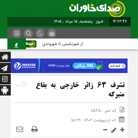
14:23:48
امروز : پنجشنبه, ۱۵ مرداد , ۱۴۰۵
از شهرنشینی تا شهروندی
اصناف در
تشرف 63 زائر خارجی به بقاع
17
متبرکه
کد خبر : 8545
۰۸ اردیبهشت ۱۴۰۲ - ۱۵:۲۹