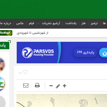
ها
ترشیز
طنز
یادداشت
آرشیو نشریات
فیلم
عکس
درباره ما
از شهرنشینی تا شهروندی
اصناف در حاشیه 
یاد
34