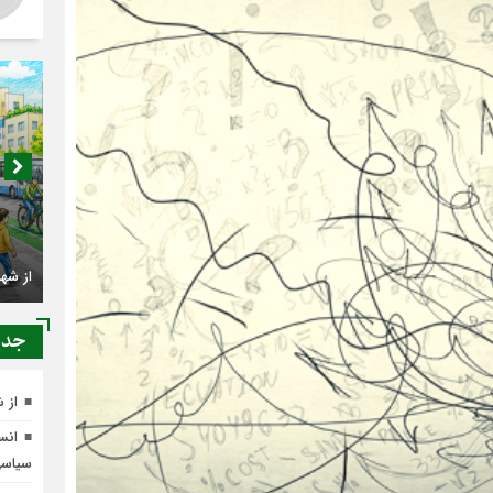
اصناف 
کجا م
جدي
از 
انسج
سیاس