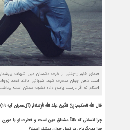
صدای خاوران-وقتی از طرف دشمنان دین شبهات بی‌شماری
است ذهن جوان منحرف شود. شبهاتی مانند تعدد زوجات پ
احکام که اگر درست پاسخ داده نشود؛ ممکن است برداشت ب
قال الله الحکیم:
إِنَّ الدِّينَ عِنْدَ اللهِ الْإِسْلامُ
(آل‌عمران آیه 19)؛ دین واقعی در نزد خداوند اسلام است.
چرا انسانی که ذاتاً مشتاق دین است و فطرت او با دورن م
چرا دین‌گریزی در نسل جوان بیشتر است؟