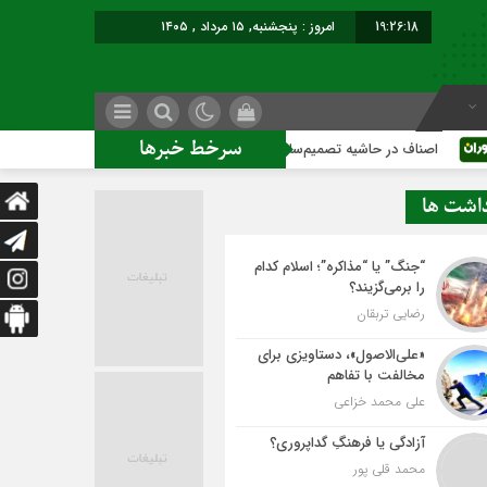
19:26:19
امروز : پنجشنبه, ۱۵ مرداد , ۱۴۰۵
سرخط خبرها
تصمیم‌سازی؛ شهر بدون بازار به کجا می‌رسد؟
کاشمر روی ریل ت
داشت ها
“جنگ” یا “مذاکره”؛ اسلام کدام
را برمی‌گزیند؟
رضایی تربقان
«علی‌الاصول»، دستاویزی برای
مخالفت با تفاهم
علی محمد خزاعی
آزادگی یا فرهنگِ گداپروری؟
محمد قلی پور