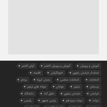
آموزش و پرورش
آموزش و پرورش کاشمر
آوای کاشمر
استاندار خراسان رضوی
اصولگرایان
اقتصاد
انتخابات
انتخابات مجلس
بحران کرونا
برجام
بردسکن
ترشیز
جوانان
جوانه های ترشیز
خراسان
خراسان رضوی
خلیل آباد
دانشگاه
دولت
دولت سیزدهم
رئیس جمهور
رئیسی