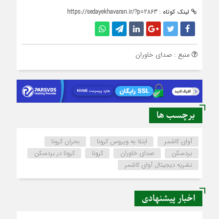
لینک کوتاه :
https://sedayekhavaran.ir/?p=2863
منبع : صدای خاوران
برچسب ها
آوای کاشمر
ابتلا به ویروس کرونا
بحران کرونا
بردسکن
صدای خاوران
کرونا
کرونا در بردسکن
نشریه دیجیتال آوای کاشمر
اخبار پیشنهادی