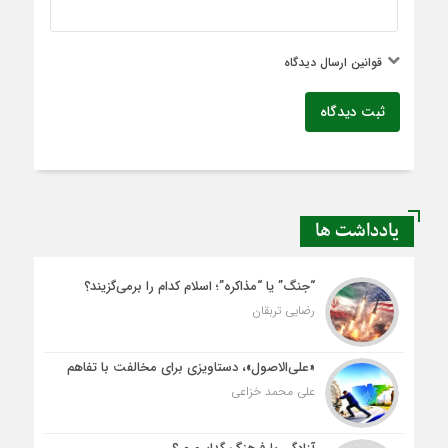
قوانین ارسال دیدگاه
ثبت دیدگاه
یادداشت ها
“جنگ” یا “مذاکره”؛ اسلام کدام را برمی‌گزیند؟
رضایی تربقان
«علی‌الاصول»، دستاویزی برای مخالفت با تفاهم
علی محمد خزاعی