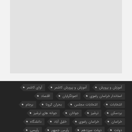
آموزش و پرورش
آموزش و پرورش کاشمر
آوای کاشمر
استاندار خراسان رضوی
اصولگرایان
اقتصاد
انتخابات
انتخابات مجلس
بحران کرونا
برجام
بردسکن
ترشیز
جوانان
جوانه های ترشیز
خراسان
خراسان رضوی
خلیل آباد
دانشگاه
دولت
دولت سیزدهم
رئیس جمهور
رئیسی