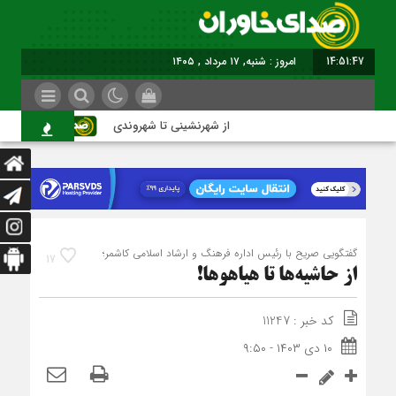
14:51:48
برابر با : Saturday - 8 August
از شهرنشینی تا شهروندی
اصناف د
گفتگویی صریح با رئیس اداره فرهنگ و ارشاد اسلامی کاشمر؛
17
از حاشیه‌ها تا هیاهوها!
کد خبر : 11247
۱۰ دی ۱۴۰۳ - ۹:۵۰